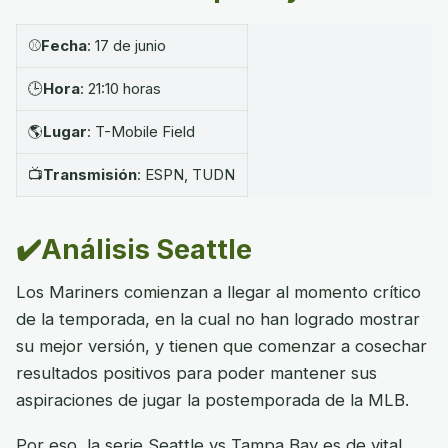
⚾
Fecha
: 17 de junio
🕒
Hora
: 21:10 horas
🌎
Lugar
: T-Mobile Field
📺
Transmisión
: ESPN, TUDN
✔️Análisis Seattle
Los Mariners comienzan a llegar al momento crítico
de la temporada, en la cual no han logrado mostrar
su mejor versión, y tienen que comenzar a cosechar
resultados positivos para poder mantener sus
aspiraciones de jugar la postemporada de la MLB.
Por eso, la serie Seattle vs Tampa Bay es de vital