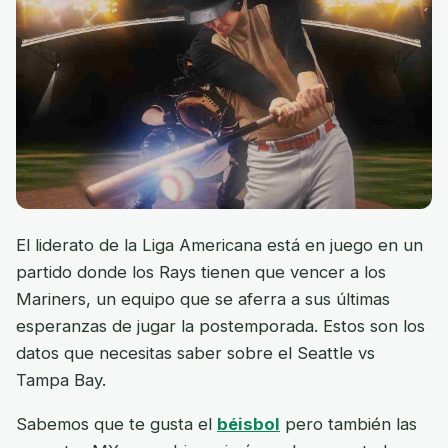
El liderato de la Liga Americana está en juego en un
partido donde los Rays tienen que vencer a los
Mariners, un equipo que se aferra a sus últimas
esperanzas de jugar la postemporada. Estos son los
datos que necesitas saber sobre el Seattle vs
Tampa Bay.
Sabemos que te gusta el
béisbol
pero también las