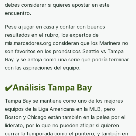
debes considerar si quieres apostar en este
encuentro.
Pese a jugar en casa y contar con buenos
resultados en el rubro, los expertos de
mis.marcadores.org consideran que los Mariners no
son favoritos en los pronósticos Seattle vs Tampa
Bay, y se antoja como una serie que podría terminar
con las aspiraciones del equipo.
✔️Análisis Tampa Bay
Tampa Bay se mantiene como uno de los mejores
equipos de la Liga Americana en la MLB, pero
Boston y Chicago están también en la pelea por el
liderato, por lo que no pueden aflojar si quieren
cerrar la temporada como el puntero, y también en