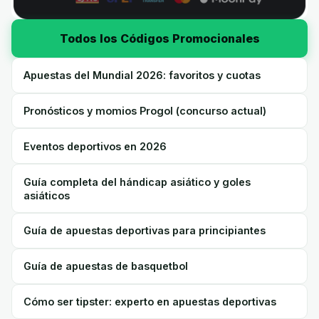
Todos los Códigos Promocionales
Apuestas del Mundial 2026: favoritos y cuotas
Pronósticos y momios Progol (concurso actual)
Eventos deportivos en 2026
Guía completa del hándicap asiático y goles
asiáticos
Guía de apuestas deportivas para principiantes
Guía de apuestas de basquetbol
Cómo ser tipster: experto en apuestas deportivas