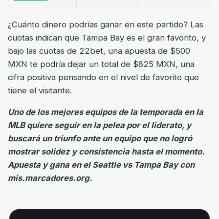
¿Cuánto dinero podrías ganar en este partido? Las
cuotas indican que Tampa Bay es el gran favorito, y
bajo las cuotas de 22bet, una apuesta de $500
MXN te podría dejar un total de $825 MXN, una
cifra positiva pensando en el nivel de favorito que
tiene el visitante.
Uno de los mejores equipos de la temporada en la
MLB quiere seguir en la pelea por el liderato, y
buscará un triunfo ante un equipo que no logró
mostrar solidez y consistencia hasta el momento.
Apuesta y gana en el Seattle vs Tampa Bay con
mis.marcadores.org.