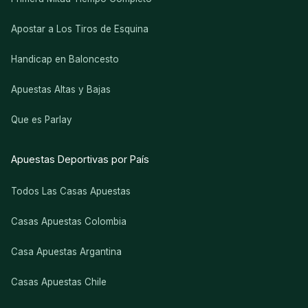
Apostar a Los Tiros de Esquina
Handicap en Baloncesto
Apuestas Altas y Bajas
Que es Parlay
Apuestas Deportivas por País
Todos Las Casas Apuestas
Casas Apuestas Colombia
Casa Apuestas Argantina
Casas Apuestas Chile