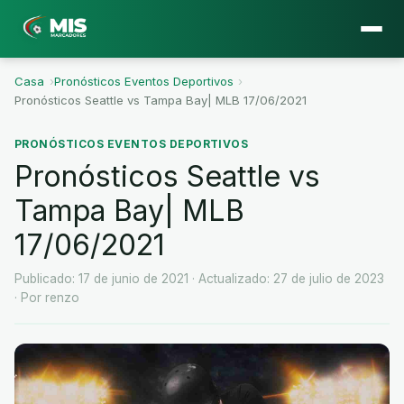
Casa
›
Pronósticos Eventos Deportivos
›
Pronósticos Seattle vs Tampa Bay| MLB 17/06/2021
PRONÓSTICOS EVENTOS DEPORTIVOS
Pronósticos Seattle vs
Tampa Bay| MLB
17/06/2021
Publicado: 17 de junio de 2021
· Actualizado: 27 de julio de 2023
· Por renzo