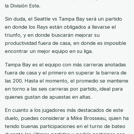
la División Este.
Sin duda, el Seattle vs Tampa Bay será un partido
en donde los Rays están obligados a llevarse el
triunfo, y en donde buscarán mejorar su
productividad fuera de casa, en donde es imposible
encontrar un mejor equipo en su liga.
Tampa Bay es el equipo con más carreras anotadas
fuera de casa y el primero en superar la barrera de
las 200. Hasta el momento, el promedio se mantiene
en torno a las seis carreras por partido, ideal para
quienes gustan de apuestas en altas.
En cuanto a los jugadores más destacados de este
duelo, puedes considerar a Mike Brosseau, quien ha
tenido buenas participaciones en el turno de bateo