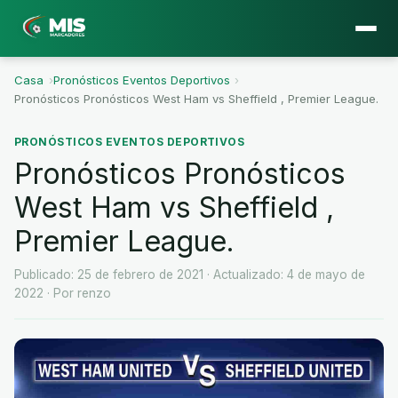
Casa
›
Pronósticos Eventos Deportivos
›
Pronósticos Pronósticos West Ham vs Sheffield , Premier League.
PRONÓSTICOS EVENTOS DEPORTIVOS
Pronósticos Pronósticos
West Ham vs Sheffield ,
Premier League.
Publicado: 25 de febrero de 2021
· Actualizado: 4 de mayo de
2022
· Por renzo