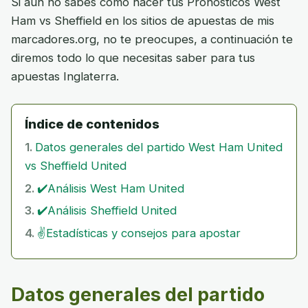
Si aún no sabes cómo hacer tus Pronósticos West
Ham vs Sheffield en los sitios de apuestas de mis
marcadores.org, no te preocupes, a continuación te
diremos todo lo que necesitas saber para tus
apuestas Inglaterra.
Índice de contenidos
Datos generales del partido West Ham United
vs Sheffield United
✔️Análisis West Ham United
✔️Análisis Sheffield United
✌️Estadísticas y consejos para apostar
Datos generales del partido