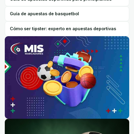
Guía de apuestas de basquetbol
Cómo ser tipster: experto en apuestas deportivas