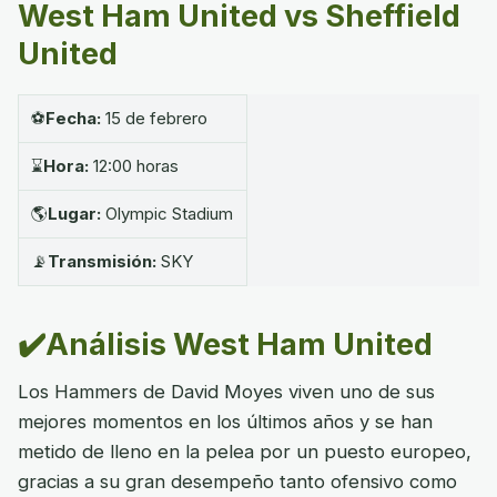
West Ham United vs Sheffield
United
⚽
Fecha:
15 de febrero
⌛
Hora:
12:00 horas
🌎
Lugar:
Olympic Stadium
📡
Transmisión:
SKY
✔️Análisis West Ham United
Los Hammers de David Moyes viven uno de sus
mejores momentos en los últimos años y se han
metido de lleno en la pelea por un puesto europeo,
gracias a su gran desempeño tanto ofensivo como