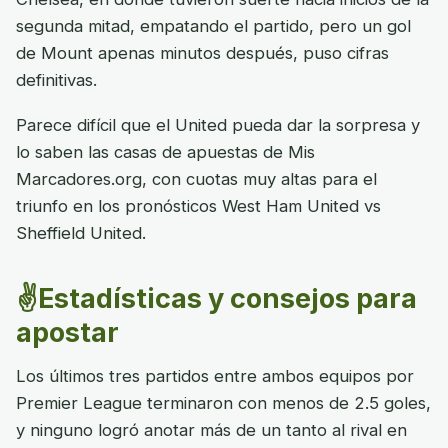
segunda mitad, empatando el partido, pero un gol
de Mount apenas minutos después, puso cifras
definitivas.
Parece difícil que el United pueda dar la sorpresa y
lo saben las casas de apuestas de Mis
Marcadores.org, con cuotas muy altas para el
triunfo en los pronósticos West Ham United vs
Sheffield United.
✌️Estadísticas y consejos para
apostar
Los últimos tres partidos entre ambos equipos por
Premier League terminaron con menos de 2.5 goles,
y ninguno logró anotar más de un tanto al rival en