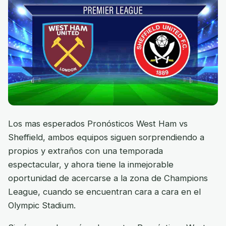
Los mas esperados Pronósticos West Ham vs
Sheffield, ambos equipos siguen sorprendiendo a
propios y extraños con una temporada
espectacular, y ahora tiene la inmejorable
oportunidad de acercarse a la zona de Champions
League, cuando se encuentran cara a cara en el
Olympic Stadium.