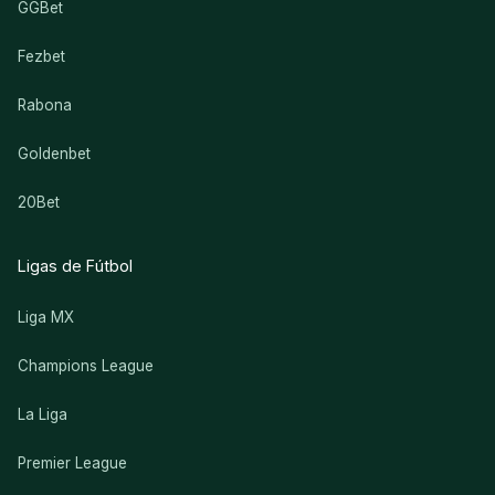
GGBet
Fezbet
Rabona
Goldenbet
20Bet
Ligas de Fútbol
Liga MX
Champions League
La Liga
Premier League