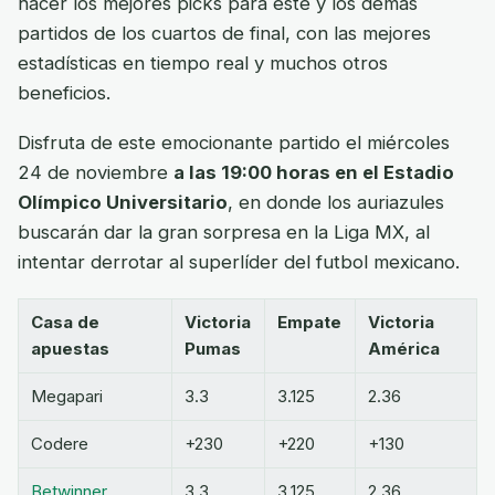
hacer los mejores picks para este y los demás
partidos de los cuartos de final, con las mejores
estadísticas en tiempo real y muchos otros
beneficios.
Disfruta de este emocionante partido el miércoles
24 de noviembre
a las 19:00 horas en el Estadio
Olímpico Universitario
, en donde los auriazules
buscarán dar la gran sorpresa en la Liga MX, al
intentar derrotar al superlíder del futbol mexicano.
Casa de
Victoria
Empate
Victoria
apuestas
Pumas
América
Megapari
3.3
3.125
2.36
Codere
+230
+220
+130
Betwinner
3.3
3.125
2.36