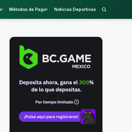
s
Métodos de Pago
Noticias Deportivas
▾
▾