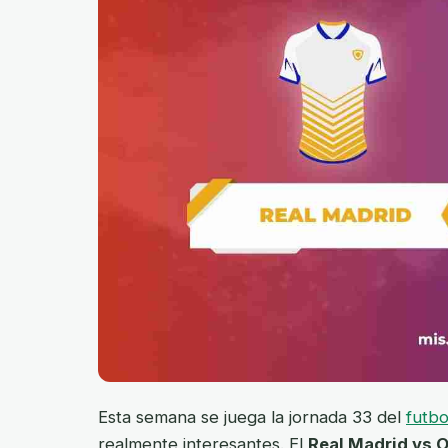
Esta semana se juega la jornada 33 del
futbo
realmente interesantes. El
Real Madrid vs 