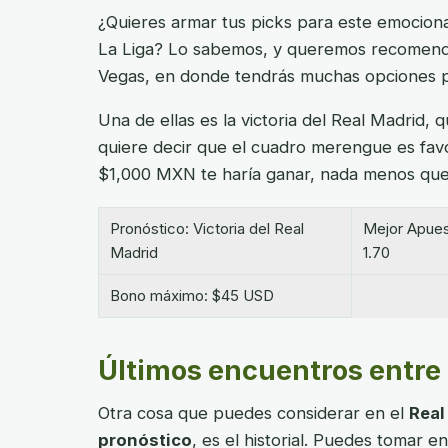
¿Quieres armar tus picks para este emociona
La Liga? Lo sabemos, y queremos recomenda
Vegas, en donde tendrás muchas opciones pa
Una de ellas es la victoria del Real Madrid, 
quiere decir que el cuadro merengue es fav
$1,000 MXN te haría ganar, nada menos que
Pronóstico: Victoria del Real
Mejor Apues
Madrid
1.70
Bono máximo: $45 USD
Últimos encuentros entre 
Otra cosa que puedes considerar en el
Real
pronóstico
, es el historial. Puedes tomar e