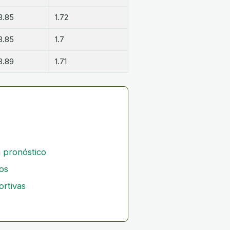
3.85
1.72
3.85
1.7
3.89
1.71
 pronóstico
os
ortivas