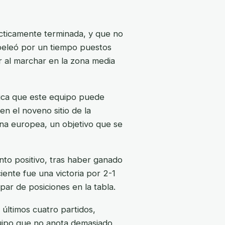
cticamente terminada, y que no
peleó por un tiempo puestos
 al marchar en la zona media
ica que este equipo puede
 en el noveno sitio de la
ona europea, un objetivo que se
to positivo, tras haber ganado
iente fue una victoria por 2-1
 par de posiciones en la tabla.
últimos cuatro partidos,
ipo que no anota demasiado,