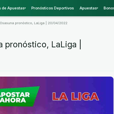
 de Apuestas
Pronósticos Deportivos
Apuestas
Bono
▾
▾
 Osasuna pronóstico, LaLiga | 20/04/2022
 pronóstico, LaLiga |