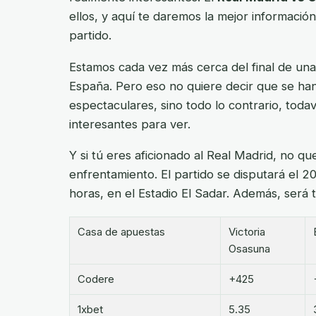
ellos, y aquí te daremos la mejor informació
partido.
Estamos cada vez más cerca del final de un
España. Pero eso no quiere decir que se ha
espectaculares, sino todo lo contrario, toda
interesantes para ver.
Y si tú eres aficionado al Real Madrid, no qu
enfrentamiento. El partido se disputará el 20
horas, en el Estadio El Sadar. Además, será 
Casa de apuestas
Victoria
Osasuna
Codere
+425
1xbet
5.35