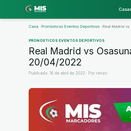
Casas
Casa
›
Pronósticos Eventos Deportivos
›
Real Madrid vs
PRONÓSTICOS EVENTOS DEPORTIVOS
Real Madrid vs Osasuna
20/04/2022
Publicado: 18 de abril de 2022
· Por renzo