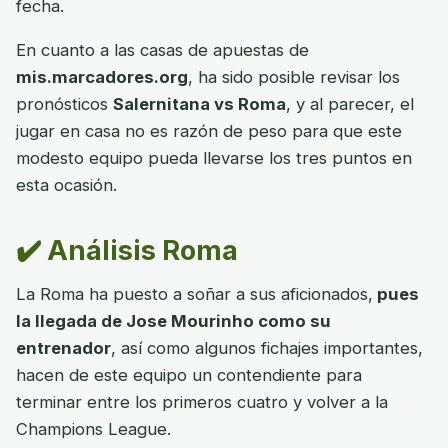
fecha.
En cuanto a las casas de apuestas de
mis.marcadores.org
, ha sido posible revisar los
pronósticos
Salernitana vs Roma
, y al parecer, el
jugar en casa no es razón de peso para que este
modesto equipo pueda llevarse los tres puntos en
esta ocasión.
✔️ Análisis Roma
La Roma ha puesto a soñar a sus aficionados,
pues
la llegada de Jose Mourinho como su
entrenador
, así como algunos fichajes importantes,
hacen de este equipo un contendiente para
terminar entre los primeros cuatro y volver a la
Champions League.