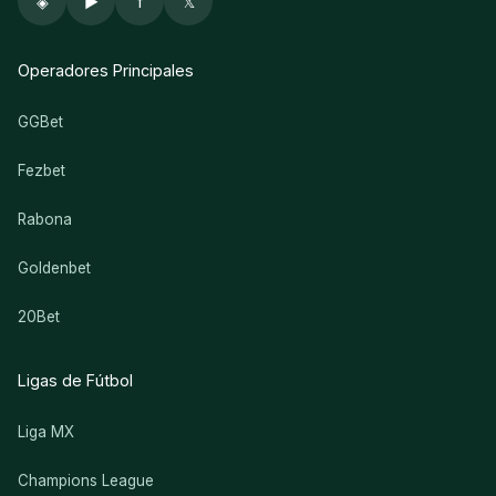
◈
▶
f
𝕏
Operadores Principales
GGBet
Fezbet
Rabona
Goldenbet
20Bet
Ligas de Fútbol
Liga MX
Champions League