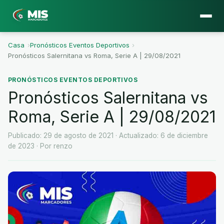
Casa
›
Pronósticos Eventos Deportivos
›
Pronósticos Salernitana vs Roma, Serie A | 29/08/2021
PRONÓSTICOS EVENTOS DEPORTIVOS
Pronósticos Salernitana vs
Roma, Serie A | 29/08/2021
Publicado: 29 de agosto de 2021
· Actualizado: 6 de diciembre
de 2023
· Por renzo