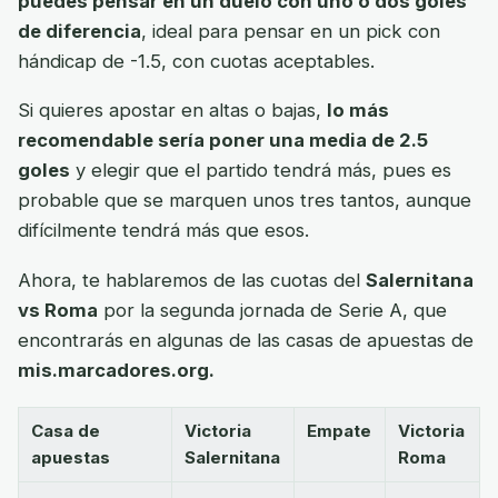
puedes pensar en un duelo con uno o dos goles
de diferencia
, ideal para pensar en un pick con
hándicap de -1.5, con cuotas aceptables.
Si quieres apostar en altas o bajas,
lo más
recomendable sería poner una media de 2.5
goles
y elegir que el partido tendrá más, pues es
probable que se marquen unos tres tantos, aunque
difícilmente tendrá más que esos.
Ahora, te hablaremos de las cuotas del
Salernitana
vs Roma
por la segunda jornada de Serie A, que
encontrarás en algunas de las casas de apuestas de
mis.marcadores.org.
Casa de
Victoria
Empate
Victoria
apuestas
Salernitana
Roma