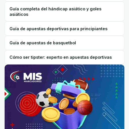
Guía completa del hándicap asiático y goles
asiáticos
Guía de apuestas deportivas para principiantes
Guía de apuestas de basquetbol
Cómo ser tipster: experto en apuestas deportivas