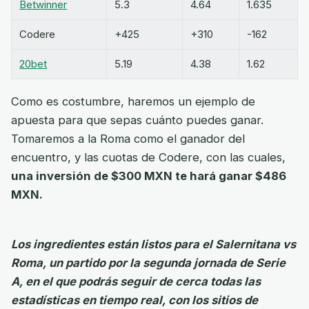
Betwinner
5.3
4.64
1.635
Codere
+425
+310
-162
20bet
5.19
4.38
1.62
Como es costumbre, haremos un ejemplo de
apuesta para que sepas cuánto puedes ganar.
Tomaremos a la Roma como el ganador del
encuentro, y las cuotas de Codere, con las cuales,
una inversión de $300 MXN te hará ganar $486
MXN.
Los ingredientes están listos para el Salernitana vs
Roma, un partido por la segunda jornada de Serie
A, en el que podrás seguir de cerca todas las
estadísticas en tiempo real, con los sitios de