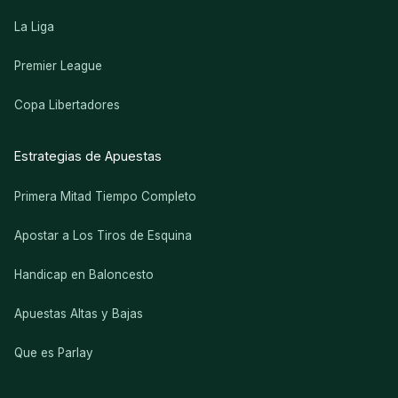
La Liga
Premier League
Copa Libertadores
Estrategias de Apuestas
Primera Mitad Tiempo Completo
Apostar a Los Tiros de Esquina
Handicap en Baloncesto
Apuestas Altas y Bajas
Que es Parlay