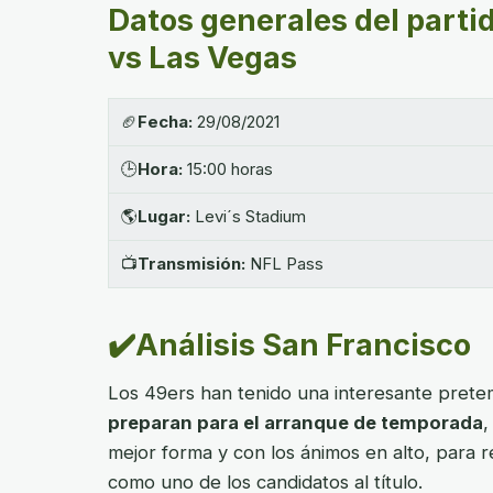
Datos generales del parti
vs Las Vegas
🏈
Fecha:
29/08/2021
🕒
Hora:
15:00 horas
🌎
Lugar:
Levi´s Stadium
📺
Transmisión:
NFL Pass
✔️Análisis San Francisco
Los 49ers han tenido una interesante pret
preparan para el arranque de temporada
,
mejor forma y con los ánimos en alto, para 
como uno de los candidatos al título.