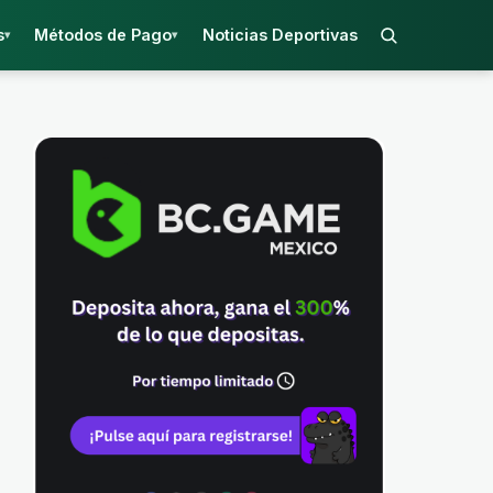
s
Métodos de Pago
Noticias Deportivas
▾
▾