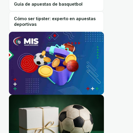
Guía de apuestas de basquetbol
Cómo ser tipster: experto en apuestas
deportivas