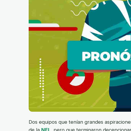
Dos equipos que tenían grandes aspiracion
de la
NFL
, pero que terminaron decepcionan