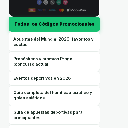
Todos los Códigos Promocionales
Apuestas del Mundial 2026: favoritos y
cuotas
Pronósticos y momios Progol
(concurso actual)
Eventos deportivos en 2026
Guía completa del hándicap asiático y
goles asiáticos
Guía de apuestas deportivas para
principiantes