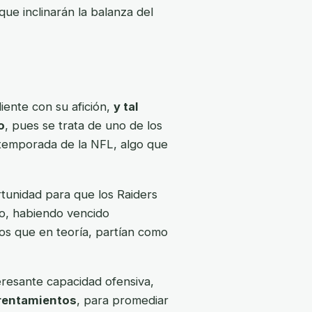
que inclinarán la balanza del
iente con su afición,
y tal
o
, pues se trata de uno de los
temporada de la NFL, algo que
tunidad para que los Raiders
o, habiendo vencido
s que en teoría, partían como
eresante capacidad ofensiva,
rentamientos
, para promediar