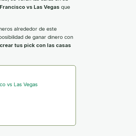
 Francisco vs Las Vegas
que
meros alrededor de este
osibilidad de ganar dinero con
crear tus pick con las casas
sco vs Las Vegas