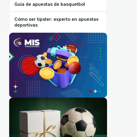
Guía de apuestas de basquetbol
Cómo ser tipster: experto en apuestas
deportivas