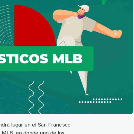
ndrá lugar en el San Francisco
la MLB, en donde uno de los