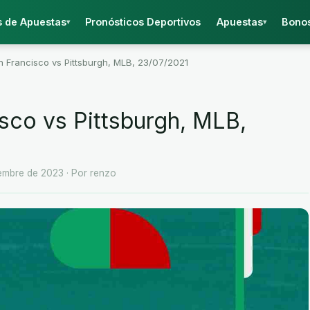
 de Apuestas
Pronósticos Deportivos
Apuestas
Bono
▾
▾
n Francisco vs Pittsburgh, MLB, 23/07/2021
sco vs Pittsburgh, MLB,
iembre de 2023
· Por renzo