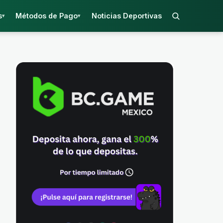
s
Métodos de Pago
Noticias Deportivas
▾
▾