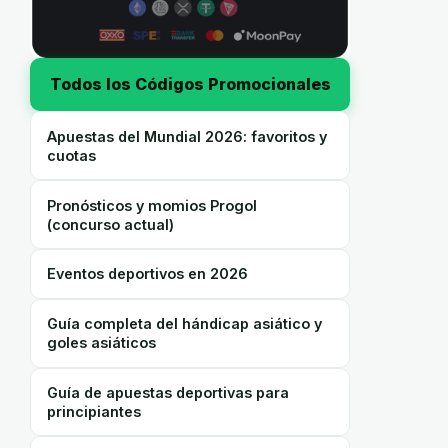
Todos los Códigos Promocionales
Apuestas del Mundial 2026: favoritos y
cuotas
Pronósticos y momios Progol
(concurso actual)
Eventos deportivos en 2026
Guía completa del hándicap asiático y
goles asiáticos
Guía de apuestas deportivas para
principiantes