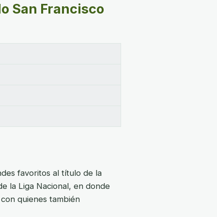
do San Francisco
es favoritos al título de la
de la Liga Nacional, en donde
, con quienes también