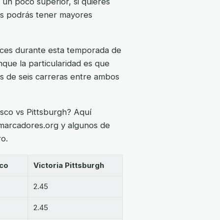
 un poco superior, si quieres
les podrás tener mayores
eces durante esta temporada de
nque la particularidad es que
s de seis carreras entre ambos
sco vs Pittsburgh? Aquí
marcadores.org y algunos de
o.
sco
Victoria Pittsburgh
2.45
2.45