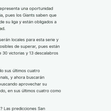
 representa una oportunidad
ia, pues los Giants saben que
e su liga y están obligados a
ad.
erán locales para esta serie y
sibles de superar, pues están
e 30 victorias y 13 descalabros
o sus últimos cuatro
nals, y ahora buscarán
, buscando aprovechar su
ido, en sus últimos cuatro como
g? Las predicciones San