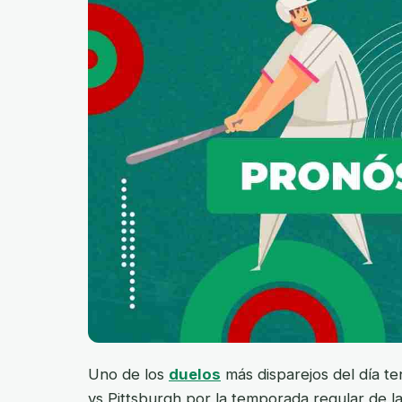
Uno de los
duelos
más disparejos del día te
vs Pittsburgh por la temporada regular de 