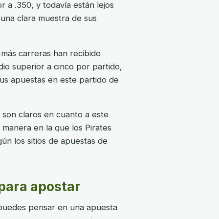
 a .350, y todavía están lejos
n una clara muestra de sus
 más carreras han recibido
o superior a cinco por partido,
us apuestas en este partido de
 son claros en cuanto a este
e manera en la que los Pirates
gún los sitios de apuestas de
 para apostar
e puedes pensar en una apuesta