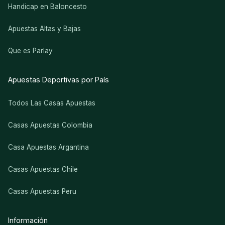
Handicap en Baloncesto
Apuestas Altas y Bajas
Que es Parlay
Apuestas Deportivas por País
Todos Las Casas Apuestas
Casas Apuestas Colombia
Casa Apuestas Argantina
Casas Apuestas Chile
Casas Apuestas Peru
Información