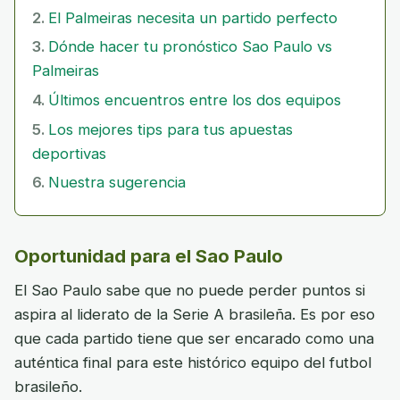
El Palmeiras necesita un partido perfecto
Dónde hacer tu pronóstico Sao Paulo vs
Palmeiras
Últimos encuentros entre los dos equipos
Los mejores tips para tus apuestas
deportivas
Nuestra sugerencia
Oportunidad para el Sao Paulo
El Sao Paulo sabe que no puede perder puntos si
aspira al liderato de la Serie A brasileña. Es por eso
que cada partido tiene que ser encarado como una
auténtica final para este histórico equipo del futbol
brasileño.