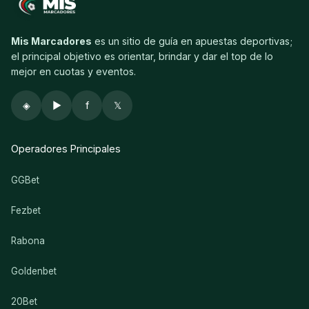
Mis Marcadores
es un sitio de guía en apuestas deportivas;
el principal objetivo es orientar, brindar y dar el top de lo
mejor en cuotas y eventos.
◈
▶
f
𝕏
Operadores Principales
GGBet
Fezbet
Rabona
Goldenbet
20Bet