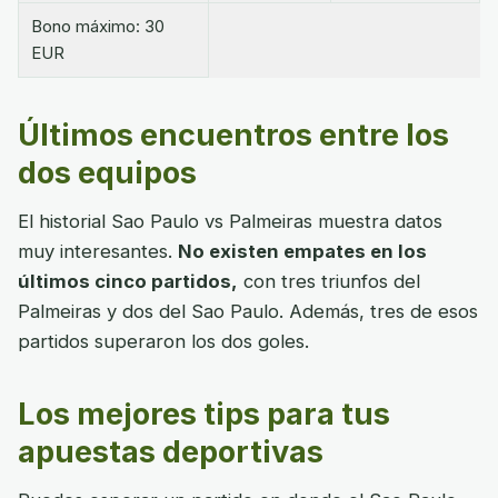
Bono máximo: 30
EUR
Últimos encuentros entre los
dos equipos
El historial Sao Paulo vs Palmeiras muestra datos
muy interesantes.
No existen empates en los
últimos cinco partidos,
con tres triunfos del
Palmeiras y dos del Sao Paulo. Además, tres de esos
partidos superaron los dos goles.
Los mejores tips para tus
apuestas deportivas