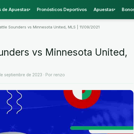
 de Apuestas
Pronósticos Deportivos
Apuestas
Bono
▾
▾
attle Sounders vs Minnesota United, MLS | 11/09/2021
unders vs Minnesota United,
de septiembre de 2023
· Por renzo