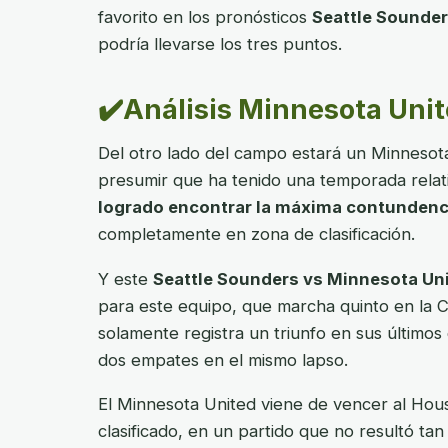
favorito en los pronósticos
Seattle Sounder
podría llevarse los tres puntos.
✔️Análisis Minnesota Uni
Del otro lado del campo estará un Minnesot
presumir que ha tenido una temporada rela
logrado encontrar la máxima contundenc
completamente en zona de clasificación.
Y este
Seattle Sounders vs Minnesota Un
para este equipo, que marcha quinto en la 
solamente registra un triunfo en sus último
dos empates en el mismo lapso.
El Minnesota United viene de vencer al Hou
clasificado, en un partido que no resultó tan 