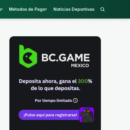
s
Métodos de Pago
Noticias Deportivas
▾
▾