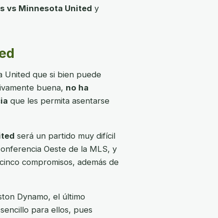
s vs Minnesota United
y
ted
a United que si bien puede
tivamente buena,
no ha
ia
que les permita asentarse
ited
será un partido muy difícil
Conferencia Oeste de la MLS, y
s cinco compromisos, además de
ston Dynamo, el último
sencillo para ellos, pues