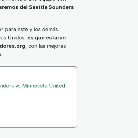
aremos del Seattle Sounders
er para este y los demás
ados Unidos,
es que estarán
adores.org
, con las mejores
.
unders vs Minnesota United