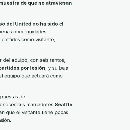
 muestra de que no atraviesan
o del United no ha sido el
penas once unidades
 partidos como visitante,
 del equipo, con seis tantos,
artidos por lesión
, y su baja
 el equipo que actuará como
 apuestas de
 conocer sus marcadores
Seattle
n que el visitante tiene pocas
sión.