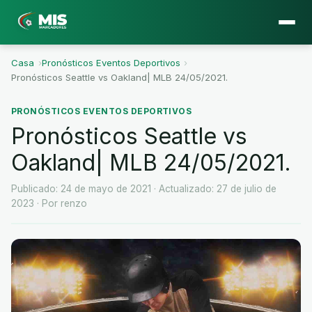
Casa
›
Pronósticos Eventos Deportivos
›
Pronósticos Seattle vs Oakland| MLB 24/05/2021.
PRONÓSTICOS EVENTOS DEPORTIVOS
Pronósticos Seattle vs
Oakland| MLB 24/05/2021.
Publicado: 24 de mayo de 2021
· Actualizado: 27 de julio de
2023
· Por renzo