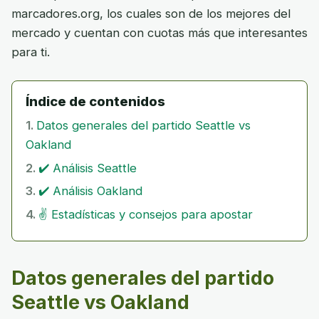
marcadores.org, los cuales son de los mejores del
mercado y cuentan con cuotas más que interesantes
para ti.
Índice de contenidos
Datos generales del partido Seattle vs
Oakland
✔️ Análisis Seattle
✔️ Análisis Oakland
✌️ Estadísticas y consejos para apostar
Datos generales del partido
Seattle vs Oakland