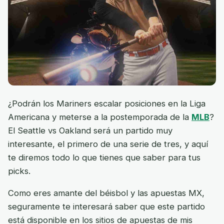
¿Podrán los Mariners escalar posiciones en la Liga
Americana y meterse a la postemporada de la
MLB
?
El Seattle vs Oakland será un partido muy
interesante, el primero de una serie de tres, y aquí
te diremos todo lo que tienes que saber para tus
picks.
Como eres amante del béisbol y las apuestas MX,
seguramente te interesará saber que este partido
está disponible en los sitios de apuestas de mis