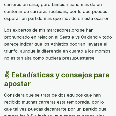
carreras en casa, pero también tiene más de un
centenar de carreras recibidas, por lo que puedes
esperar un partido más que movido en esta ocasión.
Los expertos de mis marcadores.org se han
pronunciado en relación al Seattle vs Oakland y todo
parece indicar que los Athletics podrían llevarse el
triunfo, aunque la diferencia en cuanto a los momios
no es tan alta como pudiera presupuestarse.
✌️ Estadísticas y consejos para
apostar
Considera que se trata de dos equipos que han
recibido muchas carreras esta temporada, por lo
que tal vez puedas decantarte por un partido que