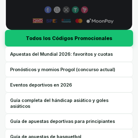
Todos los Códigos Promocionales
Apuestas del Mundial 2026: favoritos y cuotas
Pronósticos y momios Progol (concurso actual)
Eventos deportivos en 2026
Guía completa del hándicap asiático y goles
asiáticos
Guía de apuestas deportivas para principiantes
Guía de apuestas de basquetbol