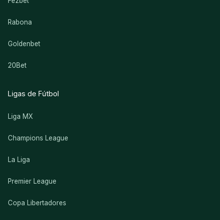
Fezbet
Rabona
Goldenbet
20Bet
Ligas de Fútbol
Liga MX
Champions League
La Liga
Premier League
Copa Libertadores