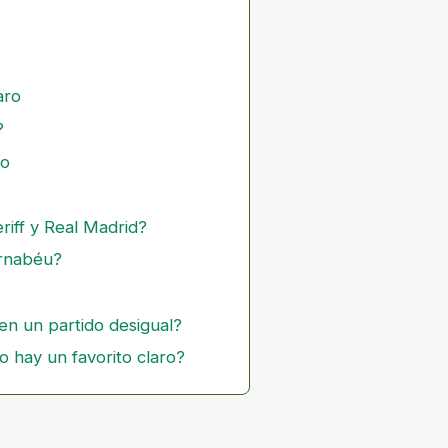
aro
?
io
iff y Real Madrid?
ernabéu?
en un partido desigual?
 hay un favorito claro?