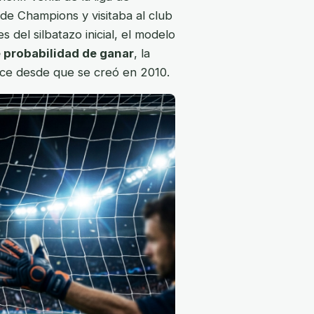
de Champions y visitaba al club
s del silbatazo inicial, el modelo
 probabilidad de ganar
, la
ice desde que se creó en 2010.