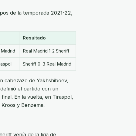
upos de la temporada 2021-22,
Resultado
 Madrid
Real Madrid 1-2 Sheriff
raspol
Sheriff 0-3 Real Madrid
 un cabezazo de Yakhshiboev,
efinió el partido con un
final. En la vuelta, en Tiraspol,
, Kroos y Benzema.
eriff venía de la liga de