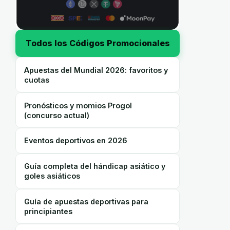
Todos los Códigos Promocionales
Apuestas del Mundial 2026: favoritos y
cuotas
Pronósticos y momios Progol
(concurso actual)
Eventos deportivos en 2026
Guía completa del hándicap asiático y
goles asiáticos
Guía de apuestas deportivas para
principiantes