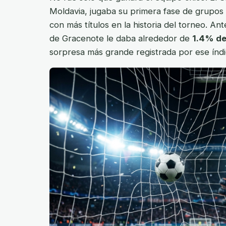
Moldavia, jugaba su primera fase de grupos 
con más títulos en la historia del torneo. Ante
de Gracenote le daba alrededor de
1.4% de
sorpresa más grande registrada por ese índ