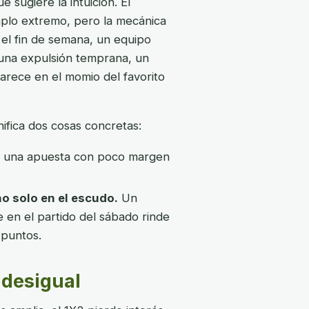
 sugiere la intuición. El
plo extremo, pero la mecánica
 el fin de semana, un equipo
, una expulsión temprana, un
arece en el momio del favorito
nifica dos cosas concretas:
 una apuesta con poco margen
no solo en el escudo.
Un
 en el partido del sábado rinde
 puntos.
 desigual