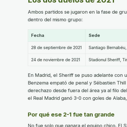
Ambos partidos se jugaron en la fase de gr
dentro del mismo grupo:
Fecha
Sede
28 de septiembre de 2021
Santiago Bernabéu,
24 de noviembre de 2021
Stadionul Sheriff, Ti
En Madrid, el Sheriff se puso adelante con
Benzema empató de penal y Sébastien Thill d
derechazo desde fuera del área ya al filo del 
el Real Madrid ganó 3-0 con goles de Alaba
Por qué ese 2-1 fue tan grande
No fue solo que ganara el equipo chico. El Sh