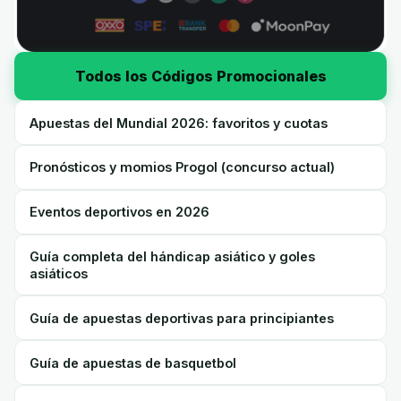
Todos los Códigos Promocionales
Apuestas del Mundial 2026: favoritos y cuotas
Pronósticos y momios Progol (concurso actual)
Eventos deportivos en 2026
Guía completa del hándicap asiático y goles
asiáticos
Guía de apuestas deportivas para principiantes
Guía de apuestas de basquetbol