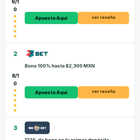
9/1
0
ver reseña
Apuesta Aquí
2
Bono 100% hasta $2,300 MXN
8/1
0
ver reseña
Apuesta Aquí
3
122% de bono en tu primer depósito