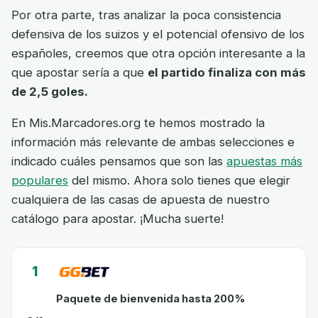
Por otra parte, tras analizar la poca consistencia
defensiva de los suizos y el potencial ofensivo de los
españoles, creemos que otra opción interesante a la
que apostar sería a que
el partido finaliza con más
de 2,5 goles.
En Mis.Marcadores.org te hemos mostrado la
información más relevante de ambas selecciones e
indicado cuáles pensamos que son las
apuestas más
populares
del mismo. Ahora solo tienes que elegir
cualquiera de las casas de apuesta de nuestro
catálogo para apostar. ¡Mucha suerte!
1
Paquete de bienvenida hasta 200%