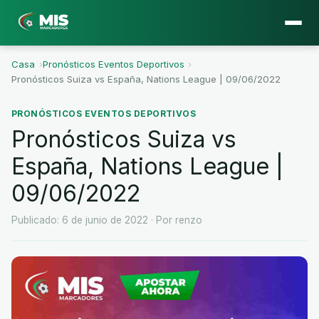
Casa
›
Pronósticos Eventos Deportivos
›
Pronósticos Suiza vs España, Nations League | 09/06/2022
PRONÓSTICOS EVENTOS DEPORTIVOS
Pronósticos Suiza vs
España, Nations League |
09/06/2022
Publicado: 6 de junio de 2022
· Por renzo