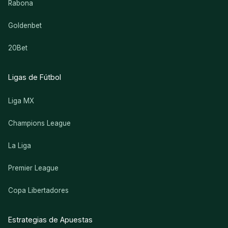
Rabona
Goldenbet
20Bet
Ligas de Fútbol
Liga MX
Champions League
La Liga
Premier League
Copa Libertadores
Estrategias de Apuestas