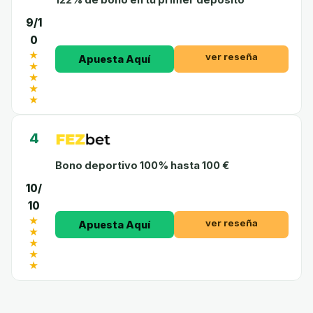
9/1
0
ver reseña
Apuesta Aquí
4
Bono deportivo 100% hasta 100 €
10/
10
ver reseña
Apuesta Aquí