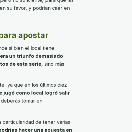
en su favor, y podrían caer en
 para apostar
e si bien el local tiene
era un triunfo demasiado
os de esta serie,
sino más
e, ya que en los últimos diez
e jugó como local logró salir
e deberás tomar en
particularidad de tener varias
 podrías hacer una apuesta en