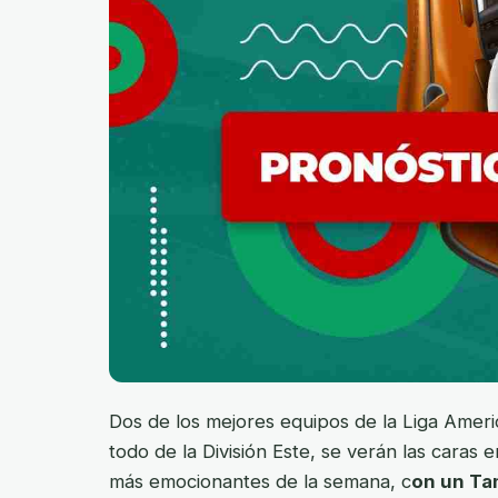
Dos de los mejores equipos de la Liga Amer
todo de la División Este, se verán las caras en
más emocionantes de la semana, c
on un Ta