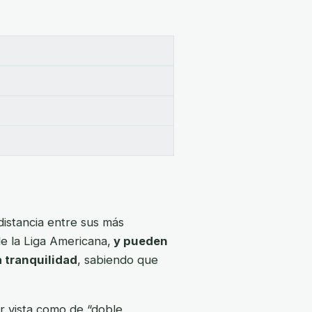
istancia entre sus más
e la Liga Americana,
y pueden
a tranquilidad
, sabiendo que
 vista como de “doble