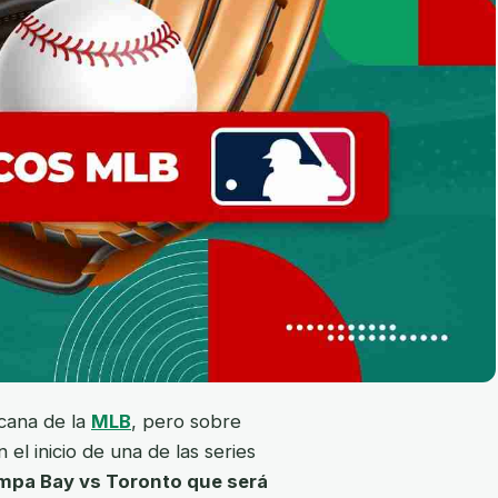
icana de la
MLB
, pero sobre
 el inicio de una de las series
mpa Bay vs Toronto que será