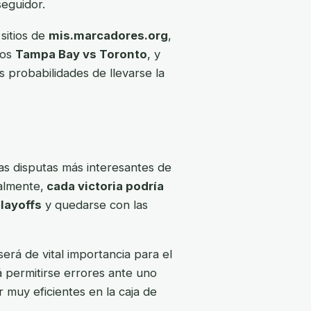
eguidor.
sitios de
mis.marcadores.org
,
cos
Tampa Bay vs Toronto
, y
 probabilidades de llevarse la
as disputas más interesantes de
almente,
cada victoria podría
playoffs
y quedarse con las
erá de vital importancia para el
 permitirse errores ante uno
r muy eficientes en la caja de