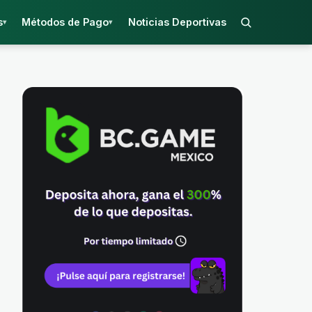
s
Métodos de Pago
Noticias Deportivas
▾
▾