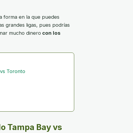
a forma en la que puedes
as grandes ligas, pues podrías
anar mucho dinero
con los
 vs Toronto
do Tampa Bay vs