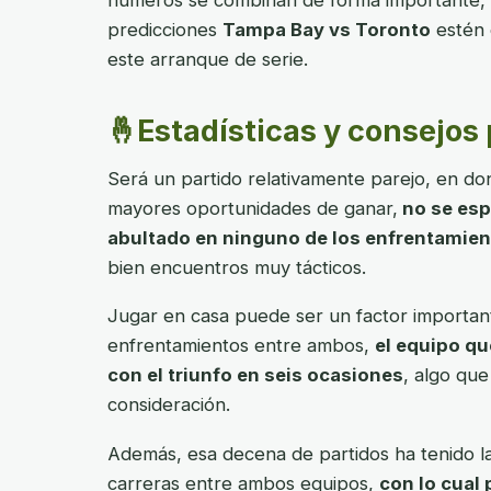
predicciones
Tampa Bay vs Toronto
estén 
este arranque de serie.
🤞Estadísticas y consejos
Será un partido relativamente parejo, en dond
mayores oportunidades de ganar,
no se esp
abultado en ninguno de los enfrentamient
bien encuentros muy tácticos.
Jugar en casa puede ser un factor important
enfrentamientos entre ambos,
el equipo qu
con el triunfo en seis ocasiones
, algo qu
consideración.
Además, esa decena de partidos ha tenido la 
carreras entre ambos equipos,
con lo cual