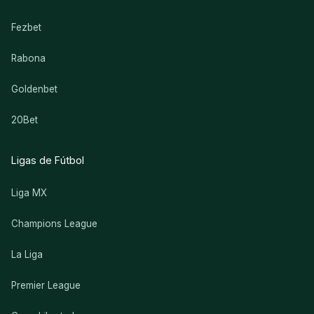
Fezbet
Rabona
Goldenbet
20Bet
Ligas de Fútbol
Liga MX
Champions League
La Liga
Premier League