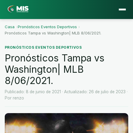
Casa
›
Pronósticos Eventos Deportivos
›
Pronósticos Tampa vs Washington| MLB 8/06/2021.
PRONÓSTICOS EVENTOS DEPORTIVOS
Pronósticos Tampa vs
Washington| MLB
8/06/2021.
Publicado: 8 de junio de 2021
· Actualizado: 26 de julio de 2023
·
Por renzo