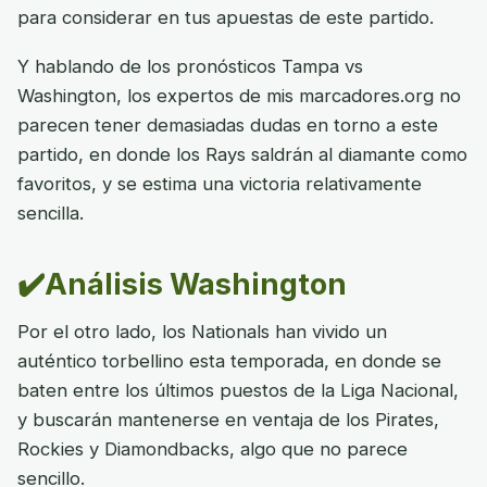
para considerar en tus apuestas de este partido.
Y hablando de los pronósticos Tampa vs
Washington, los expertos de mis marcadores.org no
parecen tener demasiadas dudas en torno a este
partido, en donde los Rays saldrán al diamante como
favoritos, y se estima una victoria relativamente
sencilla.
✔️Análisis Washington
Por el otro lado, los Nationals han vivido un
auténtico torbellino esta temporada, en donde se
baten entre los últimos puestos de la Liga Nacional,
y buscarán mantenerse en ventaja de los Pirates,
Rockies y Diamondbacks, algo que no parece
sencillo.