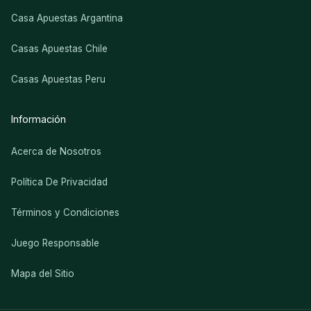
Casa Apuestas Argantina
Casas Apuestas Chile
Casas Apuestas Peru
Información
Acerca de Nosotros
Política De Privacidad
Términos y Condiciones
Juego Responsable
Mapa del Sitio