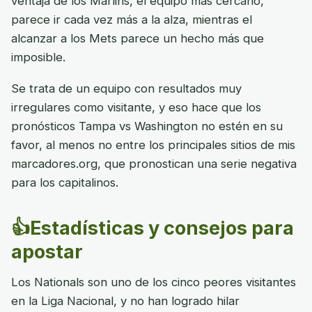
ventaja de los Marlins, el equipo más cercano,
parece ir cada vez más a la alza, mientras el
alcanzar a los Mets parece un hecho más que
imposible.
Se trata de un equipo con resultados muy
irregulares como visitante, y eso hace que los
pronósticos Tampa vs Washington no estén en su
favor, al menos no entre los principales sitios de mis
marcadores.org, que pronostican una serie negativa
para los capitalinos.
👍Estadísticas y consejos para
apostar
Los Nationals son uno de los cinco peores visitantes
en la Liga Nacional, y no han logrado hilar