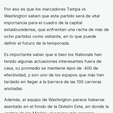
Por eso es que los marcadores Tampa vs
Washington saben que este partido será de vital
importancia para el cuadro de la capital
estadounidense, que enfrentan una racha de más de
ocho partidos como visitante, en lo que puede
definir el futuro de la temporada.
Es importante saber que si bien los Nationals han
tenido algunas actuaciones interesantes fuera de
casa, su promedio se mantiene lejos de .400 de
efectividad, y son uno de los equipos que más han
tardado en llegar a la barrera de las 100 carreras
anotadas.
Además, el equipo de Washington parece haberse
asentado en el fondo de la División Este, en donde la