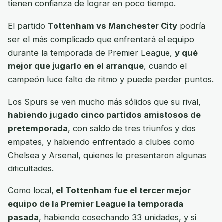
tienen confianza de lograr en poco tiempo.
El partido
Tottenham vs Manchester City
podría
ser el más complicado que enfrentará el equipo
durante la temporada de Premier League,
y qué
mejor que jugarlo en el arranque
, cuando el
campeón luce falto de ritmo y puede perder puntos.
Los Spurs se ven mucho más sólidos que su rival,
habiendo jugado cinco partidos amistosos de
pretemporada
, con saldo de tres triunfos y dos
empates, y habiendo enfrentado a clubes como
Chelsea y Arsenal, quienes le presentaron algunas
dificultades.
Como local,
el Tottenham fue el tercer mejor
equipo de la Premier League la temporada
pasada
, habiendo cosechando 33 unidades, y si