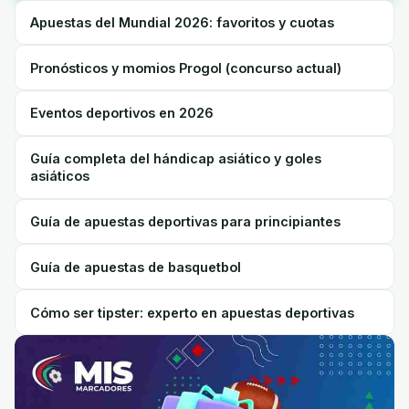
Apuestas del Mundial 2026: favoritos y cuotas
Pronósticos y momios Progol (concurso actual)
Eventos deportivos en 2026
Guía completa del hándicap asiático y goles
asiáticos
Guía de apuestas deportivas para principiantes
Guía de apuestas de basquetbol
Cómo ser tipster: experto en apuestas deportivas