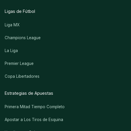
Ligas de Fútbol
Liga MX
Champions League
La Liga
Premier League
Copa Libertadores
Estrategias de Apuestas
Primera Mitad Tiempo Completo
Apostar a Los Tiros de Esquina