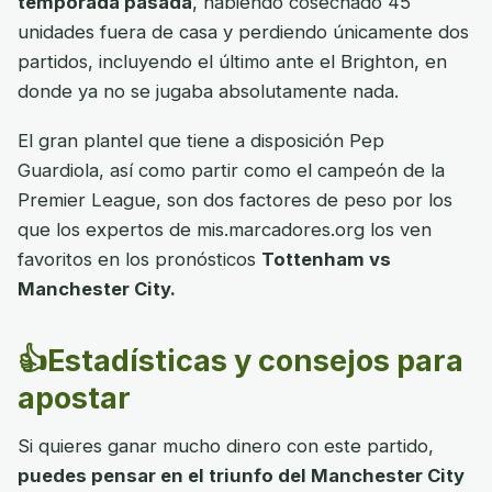
temporada pasada
, habiendo cosechado 45
unidades fuera de casa y perdiendo únicamente dos
partidos, incluyendo el último ante el Brighton, en
donde ya no se jugaba absolutamente nada.
El gran plantel que tiene a disposición Pep
Guardiola, así como partir como el campeón de la
Premier League, son dos factores de peso por los
que los expertos de mis.marcadores.org los ven
favoritos en los pronósticos
Tottenham vs
Manchester City.
👍Estadísticas y consejos para
apostar
Si quieres ganar mucho dinero con este partido,
puedes pensar en el triunfo del Manchester City