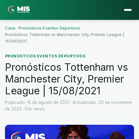
Casa
›
Pronósticos Eventos Deportivos
›
Pronósticos Tottenham vs Manchester City, Premier League |
15/08/2021
PRONÓSTICOS EVENTOS DEPORTIVOS
Pronósticos Tottenham vs
Manchester City, Premier
League | 15/08/2021
Publicado: 15 de agosto de 2021
· Actualizado: 20 de noviembre
de 2023
· Por renzo