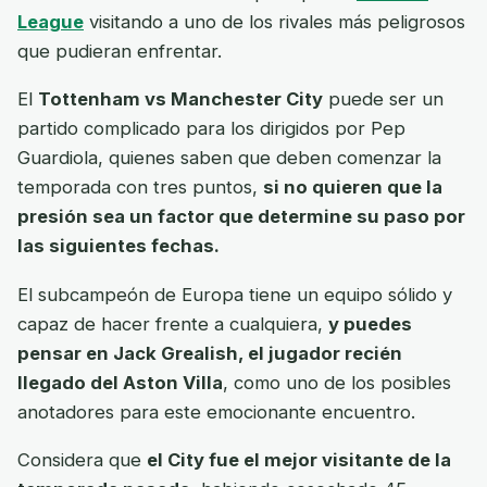
League
visitando a uno de los rivales más peligrosos
que pudieran enfrentar.
El
Tottenham vs Manchester City
puede ser un
partido complicado para los dirigidos por Pep
Guardiola, quienes saben que deben comenzar la
temporada con tres puntos,
si no quieren que la
presión sea un factor que determine su paso por
las siguientes fechas.
El subcampeón de Europa tiene un equipo sólido y
capaz de hacer frente a cualquiera,
y puedes
pensar en Jack Grealish, el jugador recién
llegado del Aston Villa
, como uno de los posibles
anotadores para este emocionante encuentro.
Considera que
el City fue el mejor visitante de la