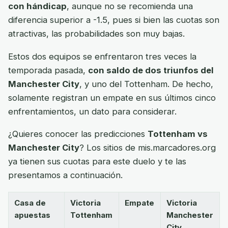
con hándicap
, aunque no se recomienda una
diferencia superior a -1.5, pues si bien las cuotas son
atractivas, las probabilidades son muy bajas.
Estos dos equipos se enfrentaron tres veces la
temporada pasada,
con saldo de dos triunfos del
Manchester City
, y uno del Tottenham. De hecho,
solamente registran un empate en sus últimos cinco
enfrentamientos, un dato para considerar.
¿Quieres conocer las predicciones
Tottenham vs
Manchester City
? Los sitios de mis.marcadores.org
ya tienen sus cuotas para este duelo y te las
presentamos a continuación.
Casa de
Victoria
Empate
Victoria
apuestas
Tottenham
Manchester
City