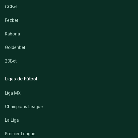
GGBet
Fezbet
Rabona
Goldenbet
20Bet
Ligas de Fútbol
Liga MX
Champions League
La Liga
Premier League