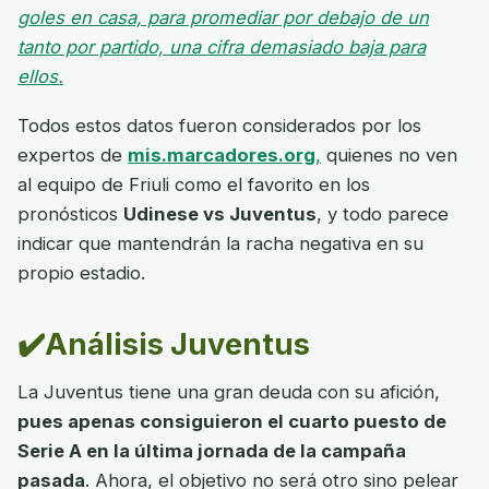
goles en casa, para promediar por debajo de un
tanto por partido, una cifra demasiado baja para
ellos.
Todos estos datos fueron considerados por los
expertos de
mis.marcadores.org
,
quienes no ven
al equipo de Friuli como el favorito en los
pronósticos
Udinese vs Juventus
, y todo parece
indicar que mantendrán la racha negativa en su
propio estadio.
✔️Análisis Juventus
La Juventus tiene una gran deuda con su afición,
pues apenas consiguieron el cuarto puesto de
Serie A en la última jornada de la campaña
pasada
. Ahora, el objetivo no será otro sino pelear