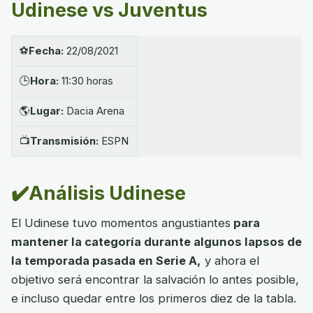
Udinese vs Juventus
⚽
Fecha:
22/08/2021
🕒
Hora:
11:30 horas
🌎
Lugar:
Dacia Arena
📺
Transmisión:
ESPN
✔️Análisis Udinese
El Udinese tuvo momentos angustiantes
para
mantener la categoría durante algunos lapsos de
la temporada pasada en Serie A,
y ahora el
objetivo será encontrar la salvación lo antes posible,
e incluso quedar entre los primeros diez de la tabla.