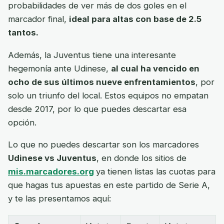
probabilidades de ver más de dos goles en el
marcador final,
ideal para altas con base de 2.5
tantos.
Además, la Juventus tiene una interesante
hegemonía ante Udinese,
al cual ha vencido en
ocho de sus últimos nueve enfrentamientos
, por
solo un triunfo del local. Estos equipos no empatan
desde 2017, por lo que puedes descartar esa
opción.
Lo que no puedes descartar son los marcadores
Udinese vs Juventus
, en donde los sitios de
mis.marcadores.org
ya tienen listas las cuotas para
que hagas tus apuestas en este partido de Serie A,
y te las presentamos aquí: