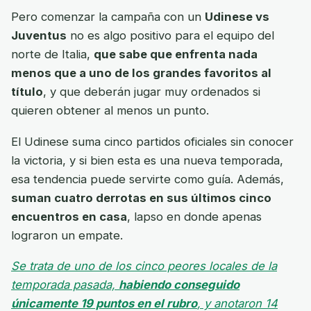
Pero comenzar la campaña con un
Udinese vs
Juventus
no es algo positivo para el equipo del
norte de Italia,
que sabe que enfrenta nada
menos que a uno de los grandes favoritos al
título
, y que deberán jugar muy ordenados si
quieren obtener al menos un punto.
El Udinese suma cinco partidos oficiales sin conocer
la victoria, y si bien esta es una nueva temporada,
esa tendencia puede servirte como guía. Además,
suman cuatro derrotas en sus últimos cinco
encuentros en casa
, lapso en donde apenas
lograron un empate.
Se trata de uno de los cinco peores locales de la
temporada pasada,
habiendo conseguido
únicamente 19 puntos en el rubro
, y anotaron 14