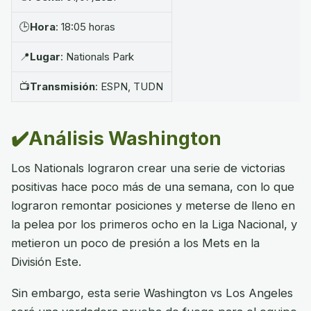
🕒
Hora
: 18:05 horas
📍
Lugar
: Nationals Park
📺
Transmisión
: ESPN, TUDN
✔️Análisis Washington
Los Nationals lograron crear una serie de victorias
positivas hace poco más de una semana, con lo que
lograron remontar posiciones y meterse de lleno en
la pelea por los primeros ocho en la Liga Nacional, y
metieron un poco de presión a los Mets en la
División Este.
Sin embargo, esta serie Washington vs Los Angeles