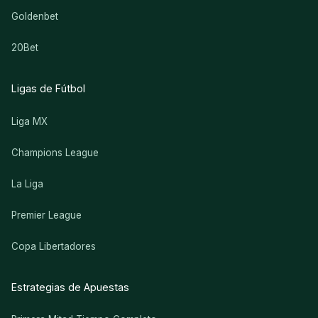
Goldenbet
20Bet
Ligas de Fútbol
Liga MX
Champions League
La Liga
Premier League
Copa Libertadores
Estrategias de Apuestas