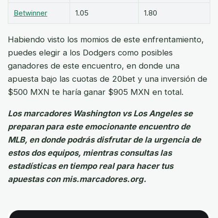
Betwinner
1.05
1.80
Habiendo visto los momios de este enfrentamiento,
puedes elegir a los Dodgers como posibles
ganadores de este encuentro, en donde una
apuesta bajo las cuotas de 20bet y una inversión de
$500 MXN te haría ganar $905 MXN en total.
Los marcadores Washington vs Los Angeles se
preparan para este emocionante encuentro de
MLB, en donde podrás disfrutar de la urgencia de
estos dos equipos, mientras consultas las
estadísticas en tiempo real para hacer tus
apuestas con mis.marcadores.org.