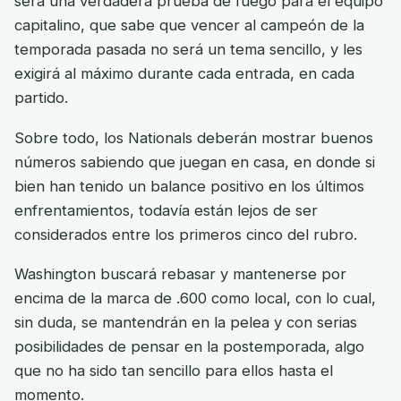
será una verdadera prueba de fuego para el equipo
capitalino, que sabe que vencer al campeón de la
temporada pasada no será un tema sencillo, y les
exigirá al máximo durante cada entrada, en cada
partido.
Sobre todo, los Nationals deberán mostrar buenos
números sabiendo que juegan en casa, en donde si
bien han tenido un balance positivo en los últimos
enfrentamientos, todavía están lejos de ser
considerados entre los primeros cinco del rubro.
Washington buscará rebasar y mantenerse por
encima de la marca de .600 como local, con lo cual,
sin duda, se mantendrán en la pelea y con serias
posibilidades de pensar en la postemporada, algo
que no ha sido tan sencillo para ellos hasta el
momento.