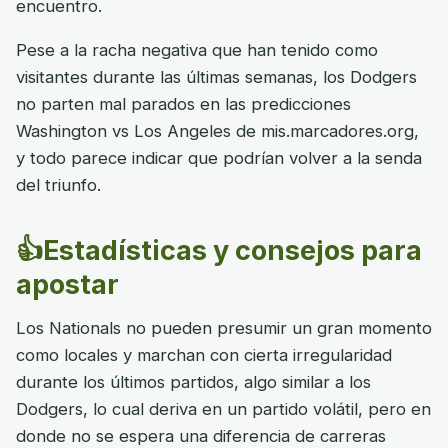
encuentro.
Pese a la racha negativa que han tenido como
visitantes durante las últimas semanas, los Dodgers
no parten mal parados en las predicciones
Washington vs Los Angeles de mis.marcadores.org,
y todo parece indicar que podrían volver a la senda
del triunfo.
👍Estadísticas y consejos para
apostar
Los Nationals no pueden presumir un gran momento
como locales y marchan con cierta irregularidad
durante los últimos partidos, algo similar a los
Dodgers, lo cual deriva en un partido volátil, pero en
donde no se espera una diferencia de carreras