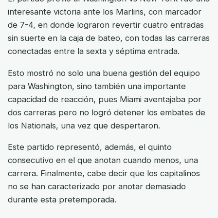
interesante victoria ante los Marlins, con marcador
de 7-4, en donde lograron revertir cuatro entradas
sin suerte en la caja de bateo, con todas las carreras
conectadas entre la sexta y séptima entrada.
Esto mostró no solo una buena gestión del equipo
para Washington, sino también una importante
capacidad de reacción, pues Miami aventajaba por
dos carreras pero no logró detener los embates de
los Nationals, una vez que despertaron.
Este partido representó, además, el quinto
consecutivo en el que anotan cuando menos, una
carrera. Finalmente, cabe decir que los capitalinos
no se han caracterizado por anotar demasiado
durante esta pretemporada.