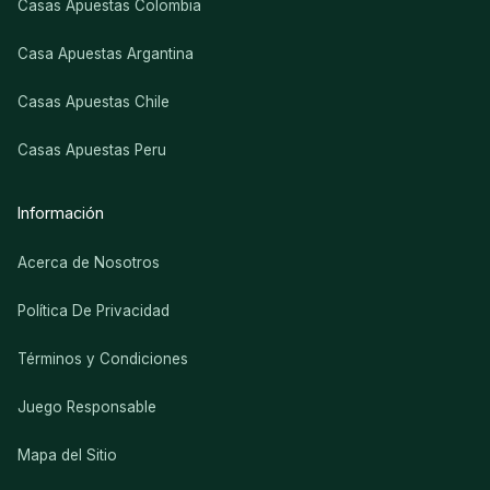
Casas Apuestas Colombia
Casa Apuestas Argantina
Casas Apuestas Chile
Casas Apuestas Peru
Información
Acerca de Nosotros
Política De Privacidad
Términos y Condiciones
Juego Responsable
Mapa del Sitio