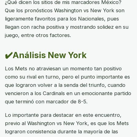
¿Qué dicen los sitios de mis marcadores México?
Que los pronósticos Washington vs New York son
ligeramente favoritos para los Nacionales, pues
llegan con racha positiva y mostrando solidez en su
juego, entre otros factores.
✔️Análisis New York
Los Mets no atraviesan un momento tan positivo
como su rival en turno, pero el punto importante es
que lograron volver a la senda del triunfo, cuando
vencieron a los Cardinals en un emocionante partido
que terminó con marcador de 8-5.
Lo importante para destacar en este encuentro,
previo al Washington vs New York, es que los Mets
lograron consistencia durante la mayoría de las