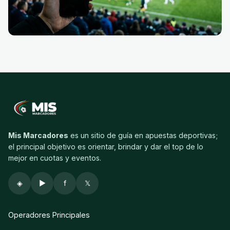
Mis Marcadores
es un sitio de guía en apuestas deportivas;
el principal objetivo es orientar, brindar y dar el top de lo
mejor en cuotas y eventos.
◈
▶
f
𝕏
Operadores Principales