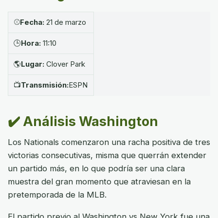
⚾
Fecha:
21 de marzo
🕒
Hora:
11:10
🌎
Lugar:
Clover Park
📺
Transmisión:
ESPN
✔️ Análisis Washington
Los Nationals comenzaron una racha positiva de tres
victorias consecutivas, misma que querrán extender
un partido más, en lo que podría ser una clara
muestra del gran momento que atraviesan en la
pretemporada de la MLB.
El partido previo al Washington vs New York fue una