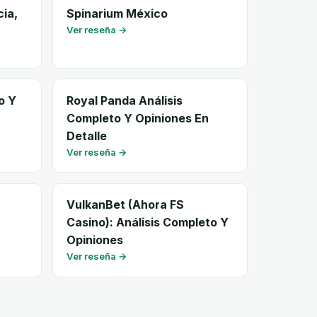
cia,
Spinarium México
Ver reseña →
o Y
Royal Panda Análisis
Completo Y Opiniones En
Detalle
Ver reseña →
VulkanBet (ahora FS
Casino): Análisis Completo Y
Opiniones
Ver reseña →