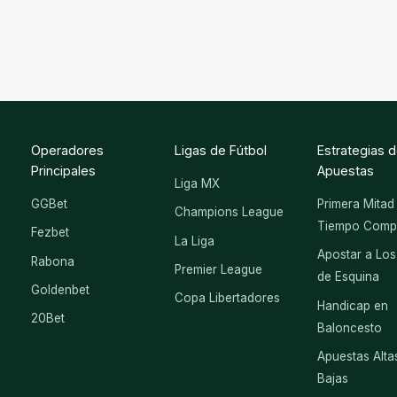
Operadores
Ligas de Fútbol
Estrategias 
Principales
Apuestas
Liga MX
GGBet
Primera Mitad
Champions League
Tiempo Comp
Fezbet
La Liga
Apostar a Los
Rabona
Premier League
de Esquina
Goldenbet
Copa Libertadores
Handicap en
20Bet
Baloncesto
Apuestas Alta
Bajas