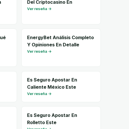
n
Del Criptocasino En
Ver reseña →
Qué
EnergyBet Análisis Completo
Y Opiniones En Detalle
Ver reseña →
Es Seguro Apostar En
Caliente México Este
Ver reseña →
Es Seguro Apostar En
Rolletto Este
Ver reseña →