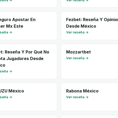
eguro Apostar En
Fezbet: Reseña Y Opini
er Mx Este
Desde México
eseña →
Ver reseña →
t: Reseña Y Por Qué No
Mozzartbet
ta Jugadores Desde
Ver reseña →
ico
eseña →
UZU México
Rabona México
eseña →
Ver reseña →