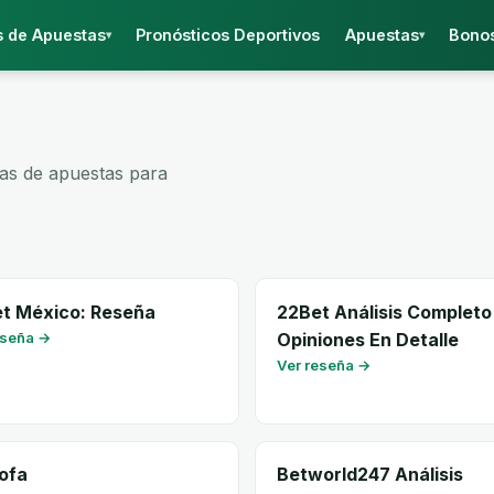
 de Apuestas
Pronósticos Deportivos
Apuestas
Bono
▾
▾
sas de apuestas para
t México: Reseña
22Bet Análisis Completo
eseña →
Opiniones En Detalle
Ver reseña →
ofa
Betworld247 Análisis