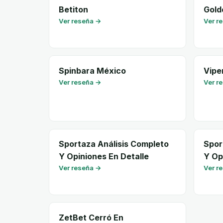
Betiton
Gold
Ver reseña →
Ver r
Spinbara México
Vipe
Ver reseña →
Ver r
Sportaza Análisis Completo
Spor
Y Opiniones En Detalle
Y Op
Ver reseña →
Ver r
ZetBet Cerró En