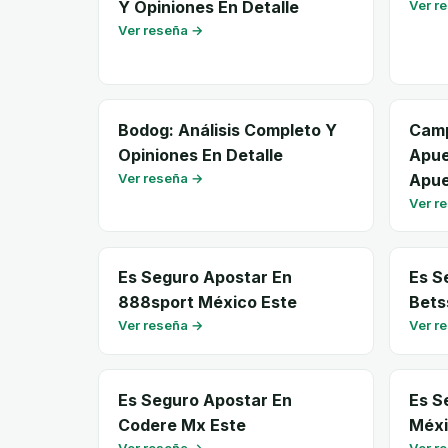
Y Opiniones En Detalle
Ver r
Ver reseña →
Bodog: Análisis Completo Y
Camp
Opiniones En Detalle
Apue
Ver reseña →
Apue
Ver r
Es Seguro Apostar En
Es S
888sport México Este
Bets
Ver reseña →
Ver r
Es Seguro Apostar En
Es S
Codere Mx Este
Méxi
Ver reseña →
Ver r