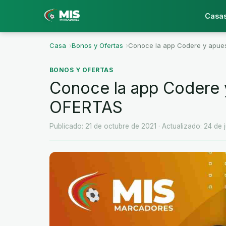
Casas
Casa
›
Bonos y Ofertas
›
Conoce la app Codere y apue
BONOS Y OFERTAS
Conoce la app Codere 
OFERTAS
Publicado: 21 de octubre de 2021
· Actualizado: 24 de 