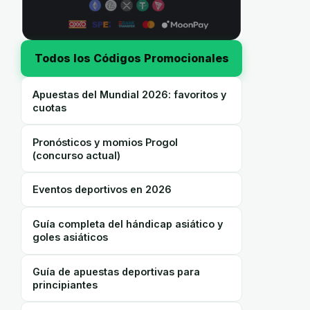
Todos los Códigos Promocionales
Apuestas del Mundial 2026: favoritos y
cuotas
Pronósticos y momios Progol
(concurso actual)
Eventos deportivos en 2026
Guía completa del hándicap asiático y
goles asiáticos
Guía de apuestas deportivas para
principiantes