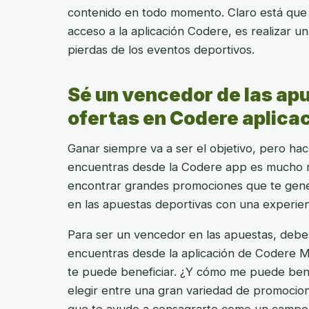
contenido en todo momento. Claro está que 
acceso a la aplicación Codere, es realizar 
pierdas de los eventos deportivos.
Sé un vencedor de las ap
ofertas en Codere aplica
Ganar siempre va a ser el objetivo, pero hac
encuentras desde la Codere app es mucho m
encontrar grandes promociones que te gen
en las apuestas deportivas con una experien
Para ser un vencedor en las apuestas, debe
encuentras desde la aplicación de Codere M
te puede beneficiar. ¿Y cómo me puede bene
elegir entre una gran variedad de promocion