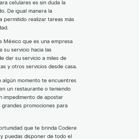
ara celulares es sin duda la
do. De igual manera la
 permitido realizar tareas más
dad.
ere México que es una empresa
su servicio hacia las
de dar su servicio a miles de
s y otros servicios desde casa.
en algún momento te encuentres
 en un restaurante o teniendo
ún impedimento de apostar
de grandes promociones para
ortunidad que te brinda Codere
y puedas disponer de todo el