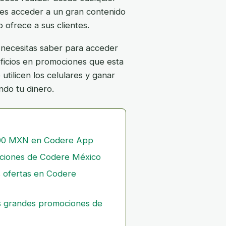
es acceder a un gran contenido
 ofrece a sus clientes.
 necesitas saber para acceder
eficios en promociones que esta
utilicen los celulares y ganar
ndo tu dinero.
000 MXN en Codere App
ociones de Codere México
s ofertas en Codere
 las grandes promociones de