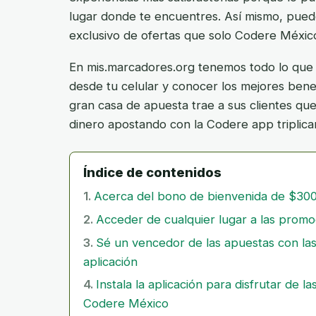
lugar donde te encuentres. Así mismo, pued
exclusivo de ofertas que solo Codere México
En mis.marcadores.org tenemos todo lo que
desde tu celular y conocer los mejores ben
gran casa de apuesta trae a sus clientes que 
dinero apostando con la Codere app triplica
Índice de contenidos
Acerca del bono de bienvenida de $3
Acceder de cualquier lugar a las prom
Sé un vencedor de las apuestas con la
aplicación
Instala la aplicación para disfrutar de
Codere México