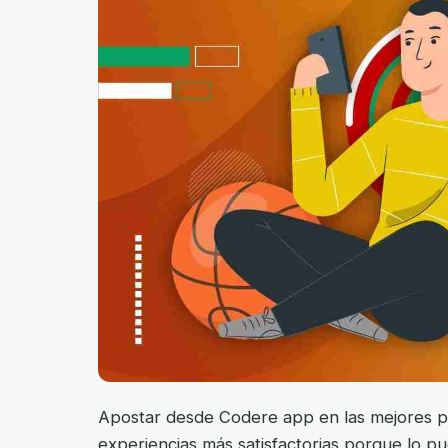
Apostar desde Codere app en las mejores p
experiencias más satisfactorias porque lo pu