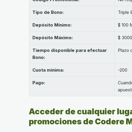
Tipo de Bono:
Triple
Depósito Mínimo:
$ 100
Depósito Máximo:
$ 300
Tiempo disponible para efectuar
Plazo 
Bono:
Cuota mínima:
-200
Pago:
Cuando
apuest
Acceder de cualquier luga
promociones de Codere 