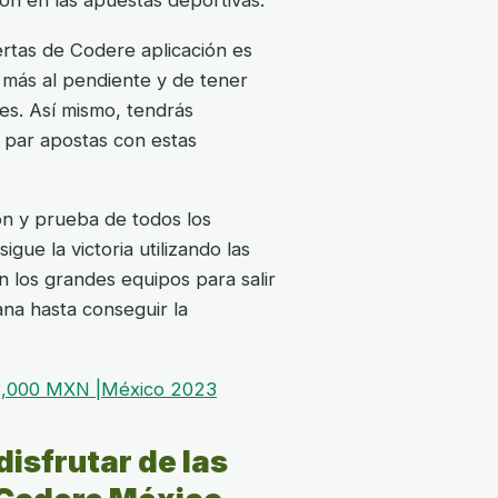
n en las apuestas deportivas.
fertas de Codere aplicación es
 más al pendiente y de tener
es. Así mismo, tendrás
s par apostas con estas
ón y prueba de todos los
igue la victoria utilizando las
 los grandes equipos para salir
ana hasta conseguir la
$3,000 MXN |México 2023
disfrutar de las