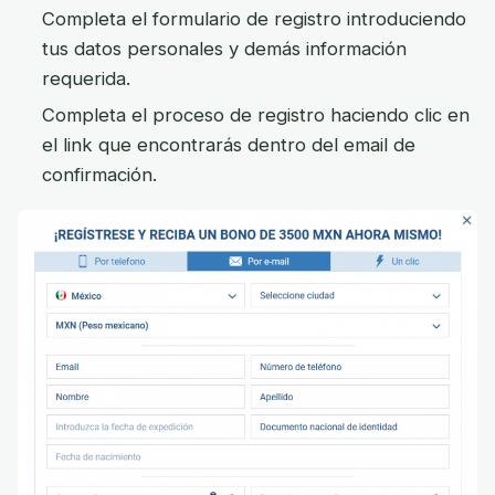
Completa el formulario de registro introduciendo
tus datos personales y demás información
requerida.
Completa el proceso de registro haciendo clic en
el link que encontrarás dentro del email de
confirmación.