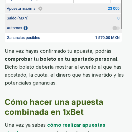
Una vez hayas confirmado tu apuesta, podrás
comprobar tu boleto en tu apartado personal
.
Dicho boleto debería mostrar el evento al que has
apostado, la cuota, el dinero que has invertido y las
potenciales ganancias.
Cómo hacer una apuesta
combinada en 1xBet
Una vez ya sabes
cómo realizar apuestas