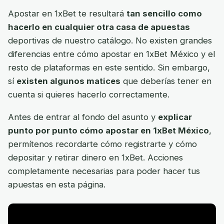
Apostar en 1xBet te resultará
tan sencillo como
hacerlo en cualquier otra casa de apuestas
deportivas de nuestro catálogo. No existen grandes
diferencias entre cómo apostar en 1xBet México y el
resto de plataformas en este sentido. Sin embargo,
sí
existen algunos matices
que deberías tener en
cuenta si quieres hacerlo correctamente.
Antes de entrar al fondo del asunto y
explicar
punto por punto cómo apostar en 1xBet México
,
permítenos recordarte cómo registrarte y cómo
depositar y retirar dinero en 1xBet. Acciones
completamente necesarias para poder hacer tus
apuestas en esta página.