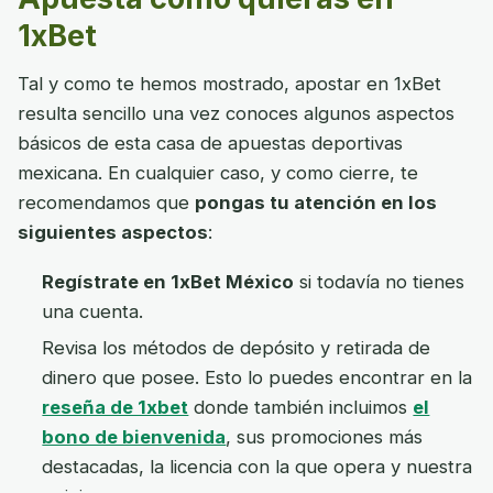
1xBet
Tal y como te hemos mostrado, apostar en 1xBet
resulta sencillo una vez conoces algunos aspectos
básicos de esta casa de apuestas deportivas
mexicana. En cualquier caso, y como cierre, te
recomendamos que
pongas tu atención en los
siguientes aspectos
:
Regístrate en 1xBet México
si todavía no tienes
una cuenta.
Revisa los métodos de depósito y retirada de
dinero que posee. Esto lo puedes encontrar en la
reseña de 1xbet
donde también incluimos
el
bono de bienvenida
, sus promociones más
destacadas, la licencia con la que opera y nuestra