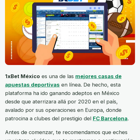
1xBet México
es una de las
mejores casas de
apuestas deportivas
en línea. De hecho, esta
plataforma ha ido ganando adeptos en México
desde que aterrizara allá por 2020 en el país,
avalado por sus operaciones en Europa, donde
patrocina a clubes del prestigio del
FC Barcelona
.
Antes de comenzar, te recomendamos que eches