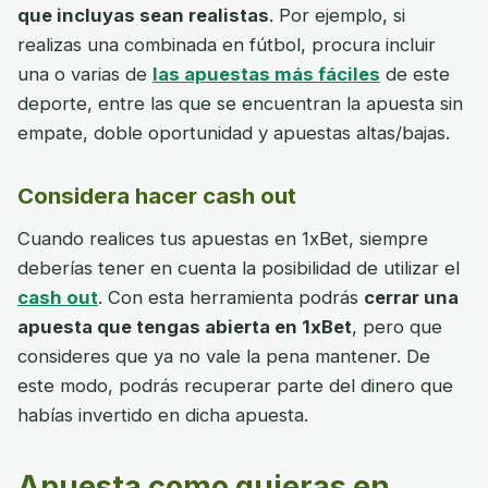
que incluyas sean realistas
. Por ejemplo, si
realizas una combinada en fútbol, procura incluir
una o varias de
las apuestas más fáciles
de este
deporte, entre las que se encuentran la apuesta sin
empate, doble oportunidad y apuestas altas/bajas.
Considera hacer cash out
Cuando realices tus apuestas en 1xBet, siempre
deberías tener en cuenta la posibilidad de utilizar el
cash out
. Con esta herramienta podrás
cerrar una
apuesta que tengas abierta en 1xBet
, pero que
consideres que ya no vale la pena mantener. De
este modo, podrás recuperar parte del dinero que
habías invertido en dicha apuesta.
Apuesta como quieras en