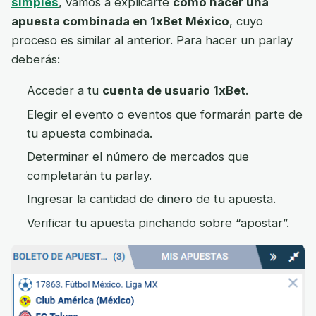
simples
, vamos a explicarte
cómo hacer una
apuesta combinada en 1xBet México
, cuyo
proceso es similar al anterior. Para hacer un parlay
deberás:
Acceder a tu
cuenta de usuario 1xBet
.
Elegir el evento o eventos que formarán parte de
tu apuesta combinada.
Determinar el número de mercados que
completarán tu parlay.
Ingresar la cantidad de dinero de tu apuesta.
Verificar tu apuesta pinchando sobre “apostar”.