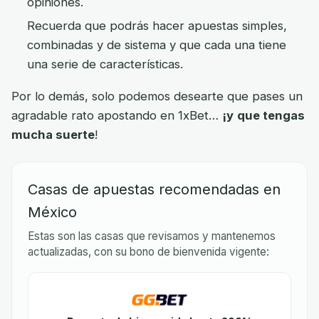
opiniones.
Recuerda que podrás hacer apuestas simples,
combinadas y de sistema y que cada una tiene
una serie de características.
Por lo demás, solo podemos desearte que pases un
agradable rato apostando en 1xBet…
¡y
que tengas
mucha suerte
!
Casas de apuestas recomendadas en
México
Estas son las casas que revisamos y mantenemos
actualizadas, con su bono de bienvenida vigente: