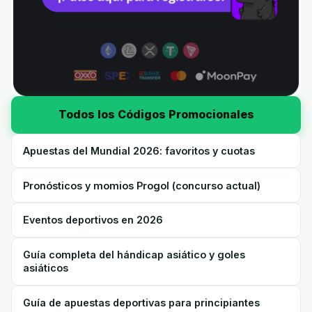
Todos los Códigos Promocionales
Apuestas del Mundial 2026: favoritos y cuotas
Pronósticos y momios Progol (concurso actual)
Eventos deportivos en 2026
Guía completa del hándicap asiático y goles
asiáticos
Guía de apuestas deportivas para principiantes