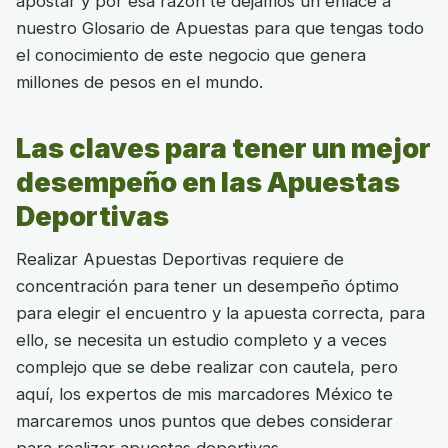
apostar y por esa razón te dejamos un enlace a
nuestro Glosario de Apuestas para que tengas todo
el conocimiento de este negocio que genera
millones de pesos en el mundo.
Las claves para tener un mejor
desempeño en las Apuestas
Deportivas
Realizar Apuestas Deportivas requiere de
concentración para tener un desempeño óptimo
para elegir el encuentro y la apuesta correcta, para
ello, se necesita un estudio completo y a veces
complejo que se debe realizar con cautela, pero
aquí, los expertos de mis marcadores México te
marcaremos unos puntos que debes considerar