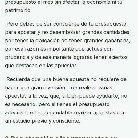
presupuesto al mes sin afectar la economía ni tu
patrimonio.
Pero debes de ser consciente de tu presupuesto
para apostar y no desembolsar grandes cantidades
por tener la obligación de tener grandes ganancias,
por esa razón es importante que actúes con
prudencia y de esa manera lograrás tener aciertos
que destacan en las apuestas.
Recuerda que una buena apuesta no requiere de
hacer una gran inversión o de realizar varias
apuestas a la vez, que, si bien puede ayudarte, no
es necesario, pero si tienes el presupuesto
adecuado es recomendable realizar apuestas con
un estudio previo y consciente.