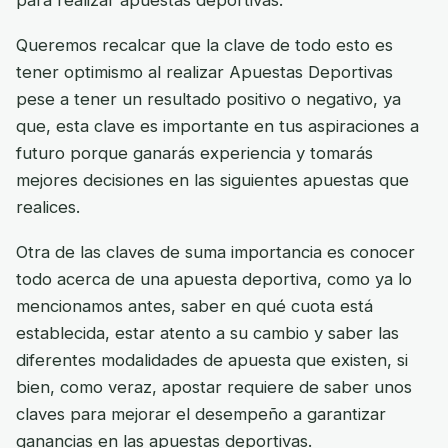
para realizar apuestas deportivas.
Queremos recalcar que la clave de todo esto es
tener optimismo al realizar Apuestas Deportivas
pese a tener un resultado positivo o negativo, ya
que, esta clave es importante en tus aspiraciones a
futuro porque ganarás experiencia y tomarás
mejores decisiones en las siguientes apuestas que
realices.
Otra de las claves de suma importancia es conocer
todo acerca de una apuesta deportiva, como ya lo
mencionamos antes, saber en qué cuota está
establecida, estar atento a su cambio y saber las
diferentes modalidades de apuesta que existen, si
bien, como veraz, apostar requiere de saber unos
claves para mejorar el desempeño a garantizar
ganancias en las apuestas deportivas.