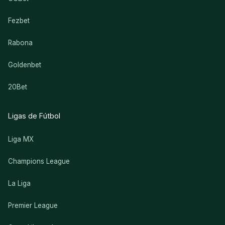
Fezbet
Rabona
Goldenbet
20Bet
Ligas de Fútbol
Liga MX
Champions League
La Liga
Premier League