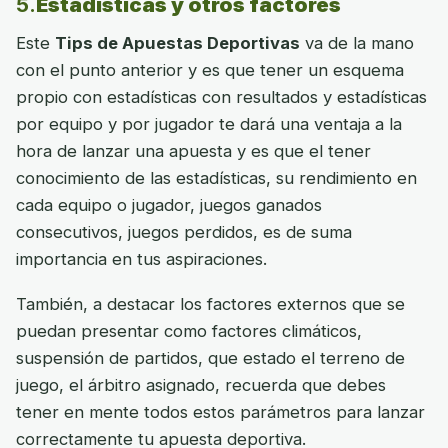
5.
Estadísticas y otros factores
Este
Tips de Apuestas Deportivas
va de la mano
con el punto anterior y es que tener un esquema
propio con estadísticas con resultados y estadísticas
por equipo y por jugador te dará una ventaja a la
hora de lanzar una apuesta y es que el tener
conocimiento de las estadísticas, su rendimiento en
cada equipo o jugador, juegos ganados
consecutivos, juegos perdidos, es de suma
importancia en tus aspiraciones.
También, a destacar los factores externos que se
puedan presentar como factores climáticos,
suspensión de partidos, que estado el terreno de
juego, el árbitro asignado, recuerda que debes
tener en mente todos estos parámetros para lanzar
correctamente tu apuesta deportiva.