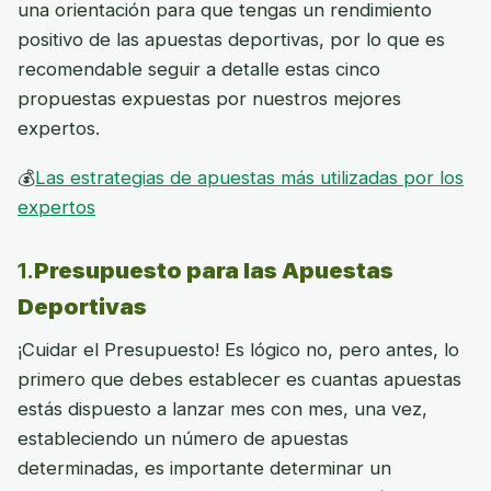
una orientación para que tengas un rendimiento
positivo de las apuestas deportivas, por lo que es
recomendable seguir a detalle estas cinco
propuestas expuestas por nuestros mejores
expertos.
💰
Las estrategias de apuestas más utilizadas por los
expertos
1.
Presupuesto para las Apuestas
Deportivas
¡Cuidar el Presupuesto! Es lógico no, pero antes, lo
primero que debes establecer es cuantas apuestas
estás dispuesto a lanzar mes con mes, una vez,
estableciendo un número de apuestas
determinadas, es importante determinar un