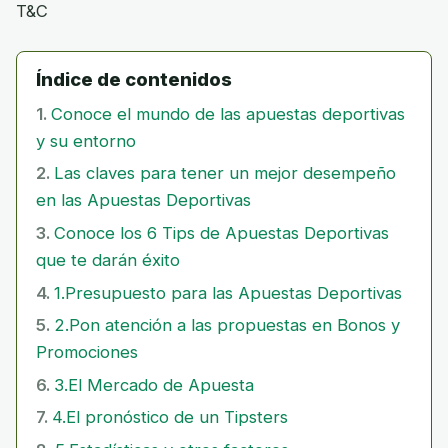
T&C
Índice de contenidos
Conoce el mundo de las apuestas deportivas
y su entorno
Las claves para tener un mejor desempeño
en las Apuestas Deportivas
Conoce los 6 Tips de Apuestas Deportivas
que te darán éxito
1.Presupuesto para las Apuestas Deportivas
2.Pon atención a las propuestas en Bonos y
Promociones
3.El Mercado de Apuesta
4.El pronóstico de un Tipsters