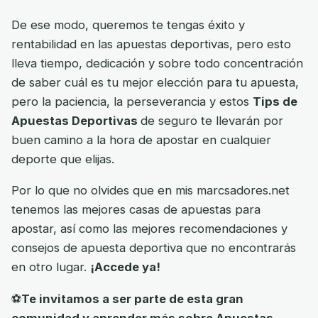
De ese modo, queremos te tengas éxito y
rentabilidad en las apuestas deportivas, pero esto
lleva tiempo, dedicación y sobre todo concentración
de saber cuál es tu mejor elección para tu apuesta,
pero la paciencia, la perseverancia y estos
Tips de
Apuestas Deportivas
de seguro te llevarán por
buen camino a la hora de apostar en cualquier
deporte que elijas.
Por lo que no olvides que en mis marcsadores.net
tenemos las mejores casas de apuestas para
apostar, así como las mejores recomendaciones y
consejos de apuesta deportiva que no encontrarás
en otro lugar.
¡Accede ya!
⚽
Te invitamos a ser parte de esta gran
comunidad y aprender más sobre Apuestas