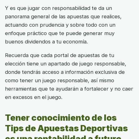
Y es que jugar con responsabilidad te da un
panorama general de las apuestas que realices,
actuando con prudencia y sobre todo con un
enfoque práctico que te puede generar muy
buenos dividendos a tu economía.
Recuerda que cada portal de apuestas de tu
elección tiene un apartado de juego responsable,
donde tendrás acceso a información exclusiva de
como tener un juego responsable, así mismo
herramientas que te ayudarán a fortalecer y no caer
en excesos en el juego.
Tener conocimiento de los
Tips de Apuestas Deportivas
es una rentabilidad a futuro