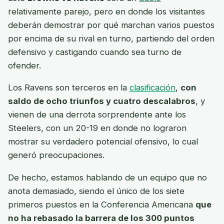
relativamente parejo, pero en donde los visitantes
deberán demostrar por qué marchan varios puestos
por encima de su rival en turno, partiendo del orden
defensivo y castigando cuando sea turno de
ofender.
Los Ravens son terceros en la
clasificación
,
con
saldo de ocho triunfos y cuatro descalabros
, y
vienen de una derrota sorprendente ante los
Steelers, con un 20-19 en donde no lograron
mostrar su verdadero potencial ofensivo, lo cual
generó preocupaciones.
De hecho, estamos hablando de un equipo que no
anota demasiado, siendo el único de los siete
primeros puestos en la Conferencia Americana
que
no ha rebasado la barrera de los 300 puntos