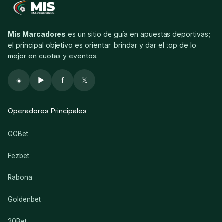
Mis Marcadores
es un sitio de guía en apuestas deportivas;
el principal objetivo es orientar, brindar y dar el top de lo
mejor en cuotas y eventos.
◈
▶
f
𝕏
Operadores Principales
GGBet
Fezbet
Rabona
Goldenbet
20Bet