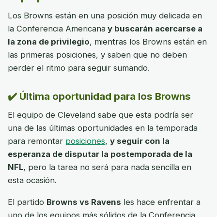
Los Browns están en una posición muy delicada en
la Conferencia Americana
y buscarán acercarse a
la zona de privilegio
, mientras los Browns están en
las primeras posiciones, y saben que no deben
perder el ritmo para seguir sumando.
✔️ Última oportunidad para los Browns
El equipo de Cleveland sabe que esta podría ser
una de las últimas oportunidades en la temporada
para remontar
posiciones
,
y seguir con la
esperanza de disputar la postemporada de la
NFL
, pero la tarea no será para nada sencilla en
esta ocasión.
El partido
Browns vs Ravens
les hace enfrentar a
uno de los equipos más sólidos de la Conferencia