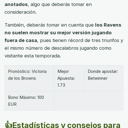
anotados
, algo que deberás tomar en
consideración.
También, deberás tomar en cuenta que
los Ravens
no suelen mostrar su mejor versión jugando
fuera de casa
, pues tienen récord de tres triunfos y
el mismo número de descalabros jugando como
visitante esta temporada.
Pronóstico: Victoria
Mejor
Donde apostar:
de los Browns
Apuesta:
Betwinner
1.73
Bono Máximo: 100
EUR
👍Estadísticas y consejos para