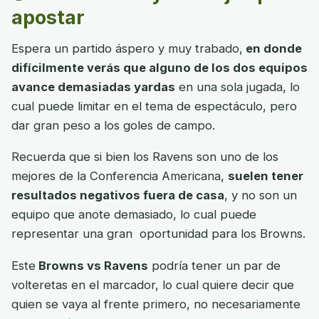
apostar
Espera un partido áspero y muy trabado,
en donde
difícilmente verás que alguno de los dos equipos
avance demasiadas yardas
en una sola jugada, lo
cual puede limitar en el tema de espectáculo, pero
dar gran peso a los goles de campo.
Recuerda que si bien los Ravens son uno de los
mejores de la Conferencia Americana,
suelen tener
resultados negativos fuera de casa
, y no son un
equipo que anote demasiado, lo cual puede
representar una gran oportunidad para los Browns.
Este
Browns vs Ravens
podría tener un par de
volteretas en el marcador, lo cual quiere decir que
quien se vaya al frente primero, no necesariamente