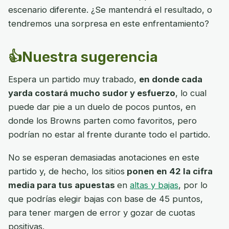
escenario diferente. ¿Se mantendrá el resultado, o
tendremos una sorpresa en este enfrentamiento?
👍Nuestra sugerencia
Espera un partido muy trabado,
en donde cada
yarda costará mucho sudor y esfuerzo
, lo cual
puede dar pie a un duelo de pocos puntos, en
donde los Browns parten como favoritos, pero
podrían no estar al frente durante todo el partido.
No se esperan demasiadas anotaciones en este
partido y, de hecho, los sitios
ponen en 42 la cifra
media para tus apuestas
en
altas y bajas
, por lo
que podrías elegir bajas con base de 45 puntos,
para tener margen de error y gozar de cuotas
positivas.