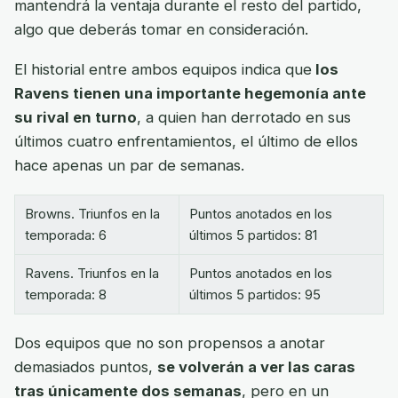
mantendrá la ventaja durante el resto del partido,
algo que deberás tomar en consideración.
El historial entre ambos equipos indica que
los
Ravens tienen una importante hegemonía ante
su rival en turno
, a quien han derrotado en sus
últimos cuatro enfrentamientos, el último de ellos
hace apenas un par de semanas.
Browns. Triunfos en la
Puntos anotados en los
temporada: 6
últimos 5 partidos: 81
Ravens. Triunfos en la
Puntos anotados en los
temporada: 8
últimos 5 partidos: 95
Dos equipos que no son propensos a anotar
demasiados puntos,
se volverán a ver las caras
tras únicamente dos semanas
, pero en un