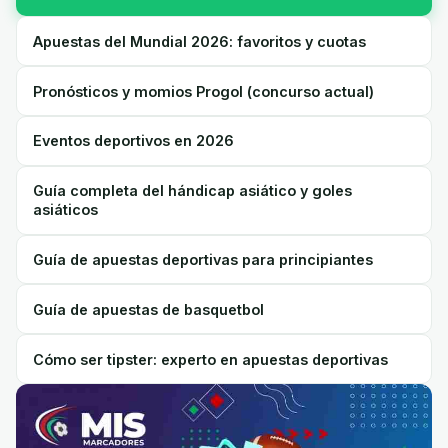
Apuestas del Mundial 2026: favoritos y cuotas
Pronósticos y momios Progol (concurso actual)
Eventos deportivos en 2026
Guía completa del hándicap asiático y goles
asiáticos
Guía de apuestas deportivas para principiantes
Guía de apuestas de basquetbol
Cómo ser tipster: experto en apuestas deportivas