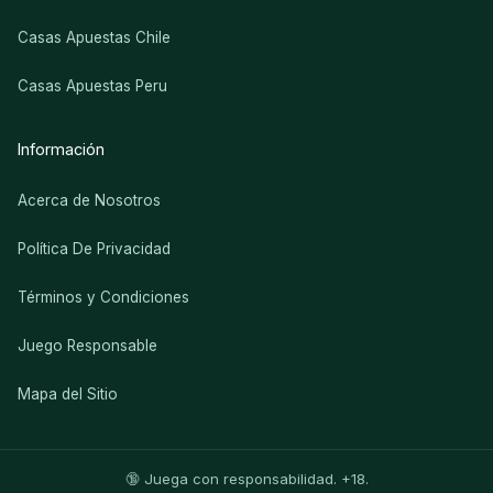
Casas Apuestas Chile
Casas Apuestas Peru
Información
Acerca de Nosotros
Política De Privacidad
Términos y Condiciones
Juego Responsable
Mapa del Sitio
🔞 Juega con responsabilidad. +18.