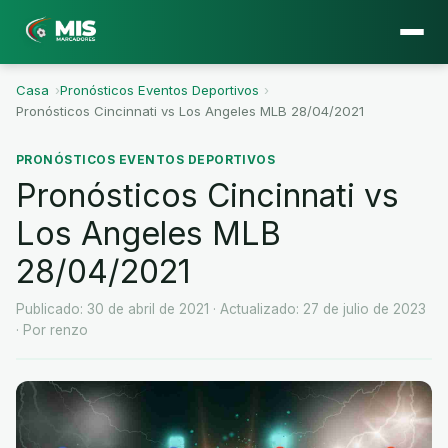
Casa
›
Pronósticos Eventos Deportivos
›
Pronósticos Cincinnati vs Los Angeles MLB 28/04/2021
PRONÓSTICOS EVENTOS DEPORTIVOS
Pronósticos Cincinnati vs
Los Angeles MLB
28/04/2021
Publicado: 30 de abril de 2021
· Actualizado: 27 de julio de 2023
· Por renzo