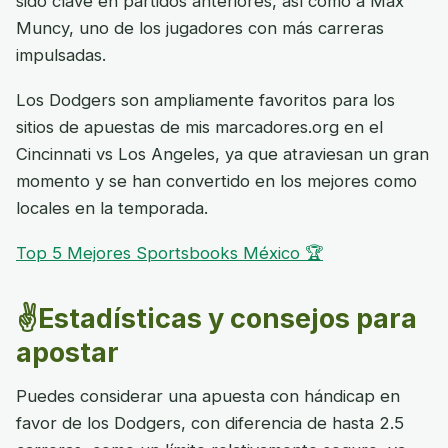
sido clave en partidos anteriores, así como a Max
Muncy, uno de los jugadores con más carreras
impulsadas.
Los Dodgers son ampliamente favoritos para los
sitios de apuestas de mis marcadores.org en el
Cincinnati vs Los Angeles, ya que atraviesan un gran
momento y se han convertido en los mejores como
locales en la temporada.
Top 5 Mejores Sportsbooks México 🏆
✌️Estadísticas y consejos para
apostar
Puedes considerar una apuesta con hándicap en
favor de los Dodgers, con diferencia de hasta 2.5