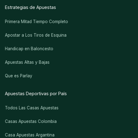
Estrategias de Apuestas
Primera Mitad Tiempo Completo
Apostar a Los Tiros de Esquina
Handicap en Baloncesto
Apuestas Altas y Bajas
Que es Parlay
Apuestas Deportivas por País
Todos Las Casas Apuestas
Casas Apuestas Colombia
Casa Apuestas Argantina