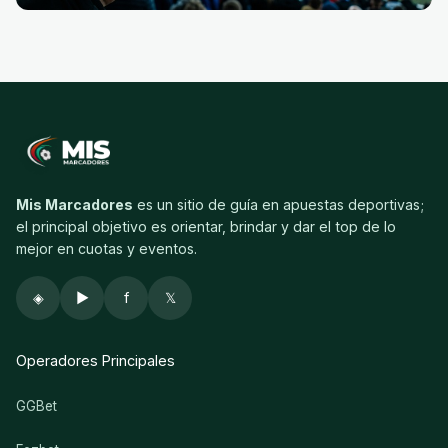
Mis Marcadores
es un sitio de guía en apuestas deportivas;
el principal objetivo es orientar, brindar y dar el top de lo
mejor en cuotas y eventos.
◈
▶
f
𝕏
Operadores Principales
GGBet