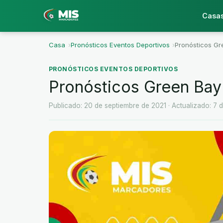
Casas
Casa
›
Pronósticos Eventos Deportivos
›
Pronósticos Gre
PRONÓSTICOS EVENTOS DEPORTIVOS
Pronósticos Green Bay 
Publicado: 20 de septiembre de 2021
· Actualizado: 7 