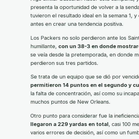
presenta la oportunidad de volver a la senda
tuvieron el resultado ideal en la semana 1,
antes en crear una tendencia positiva.
Los Packers no solo perdieron ante los Saint
humillante,
con un 38-3 en donde mostrar
se veía desde la pretemporada, en donde m
perdieron sus tres partidos.
Se trata de un equipo que se dió por venci
permitieron 14 puntos en el segundo y c
la falta de concentración, así como su incap
muchos puntos de New Orleans.
Otro punto para considerar fue la ineficienci
llegaron a 229 yardas en total
, casi 100 m
varios errores de decisión, así como un fumb