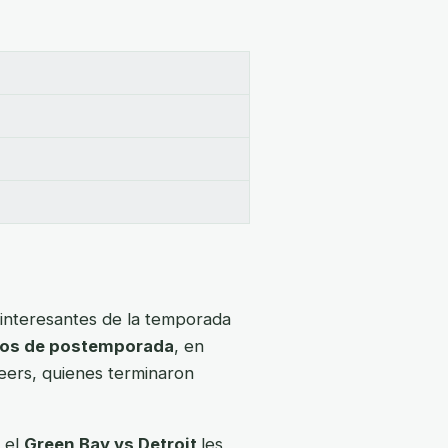
interesantes de la temporada
tos de postemporada
, en
eers, quienes terminaron
 el
Green Bay vs Detroit
les