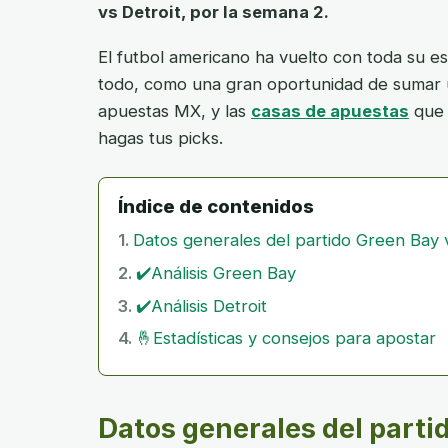
vs Detroit, por la semana 2.
El futbol americano ha vuelto con toda su e
todo, como una gran oportunidad de sumar
apuestas MX, y las
casas de apuestas
que 
hagas tus picks.
Índice de contenidos
Datos generales del partido Green Bay v
✔️Análisis Green Bay
✔️Análisis Detroit
🤞Estadísticas y consejos para apostar
Datos generales del parti