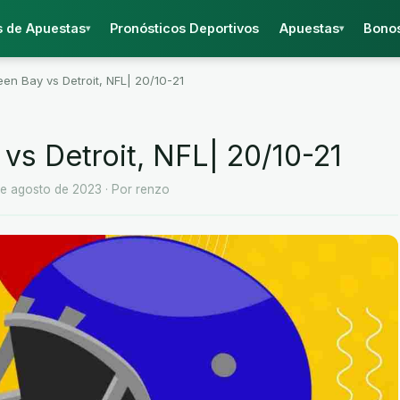
 de Apuestas
Pronósticos Deportivos
Apuestas
Bono
▾
▾
en Bay vs Detroit, NFL| 20/10-21
vs Detroit, NFL| 20/10-21
de agosto de 2023
· Por renzo