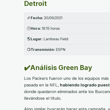
Detroit
🏈
Fecha:
20/09/2021
🕒
Hora:
19:15 horas
🌎
Lugar:
Lambeau Field
📺
Transmisión:
ESPN
✔️Análisis Green Bay
Los Packers fueron uno de los equipos más 
pasada en la NFL,
habiendo logrado pues
donde quedaron eliminados ante los Buccan
llevándose el título.
Algo similar buscarán hacer esta campaña, y