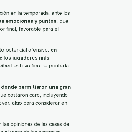
ción en la temporada, ante los
as emociones y puntos
, que
r final, favorable para el
rto potencial ofensivo,
en
 los jugadores más
Seibert estuvo fino de puntería
 donde permitieron una gran
ue costaron caro, incluyendo
over, algo para considerar en
las opiniones de las casas de
n al tanto de las carencias