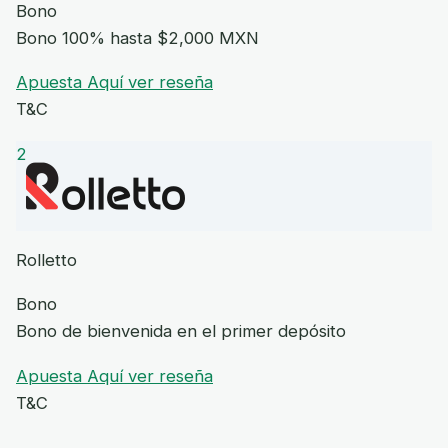
Bono
Bono 100% hasta $2,000 MXN
Apuesta Aquí
ver reseña
T&C
2
Rolletto
Bono
Bono de bienvenida en el primer depósito
Apuesta Aquí
ver reseña
T&C