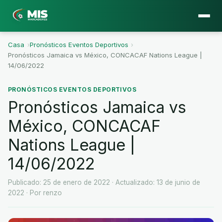
Casa
›
Pronósticos Eventos Deportivos
›
Pronósticos Jamaica vs México, CONCACAF Nations League |
14/06/2022
PRONÓSTICOS EVENTOS DEPORTIVOS
Pronósticos Jamaica vs
México, CONCACAF
Nations League |
14/06/2022
Publicado: 25 de enero de 2022
· Actualizado: 13 de junio de
2022
· Por renzo