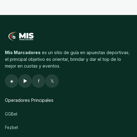
Mis Marcadores
es un sitio de guía en apuestas deportivas;
el principal objetivo es orientar, brindar y dar el top de lo
mejor en cuotas y eventos.
◈
▶
f
𝕏
Operadores Principales
GGBet
Fezbet