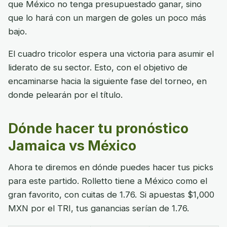
que México no tenga presupuestado ganar, sino
que lo hará con un margen de goles un poco más
bajo.
El cuadro tricolor espera una victoria para asumir el
liderato de su sector. Esto, con el objetivo de
encaminarse hacia la siguiente fase del torneo, en
donde pelearán por el título.
Dónde hacer tu pronóstico
Jamaica vs México
Ahora te diremos en dónde puedes hacer tus picks
para este partido. Rolletto tiene a México como el
gran favorito, con cuitas de 1.76. Si apuestas $1,000
MXN por el TRI, tus ganancias serían de 1.76.