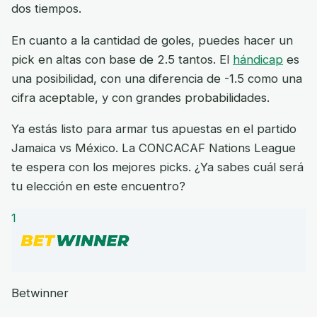
dos tiempos.
En cuanto a la cantidad de goles, puedes hacer un
pick en altas con base de 2.5 tantos. El
hándicap
es
una posibilidad, con una diferencia de -1.5 como una
cifra aceptable, y con grandes probabilidades.
Ya estás listo para armar tus apuestas en el partido
Jamaica vs México. La CONCACAF Nations League
te espera con los mejores picks. ¿Ya sabes cuál será
tu elección en este encuentro?
1
Betwinner