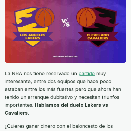
La NBA nos tiene reservado un
partido
muy
interesante, entre dos equipos que hace poco
estaban entre los más fuertes pero que ahora han
tenido un arranque dubitativo y necesitan triunfos
importantes.
Hablamos del duelo Lakers vs
Cavaliers
.
¿Quieres ganar dinero con el baloncesto de los