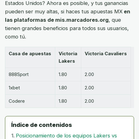
Estados Unidos? Ahora es posible, y tus ganancias
pueden ser muy altas, si haces tus apuestas MX
en
las plataformas de mis.marcadores.org
, que
tienen grandes beneficios para todos sus usuarios,
como tú.
Casa de apuestas
Victoria
Victoria Cavaliers
Lakers
888Sport
1.80
2.00
1xbet
1.80
2.00
Codere
1.80
2.00
Índice de contenidos
Posicionamiento de los equipos Lakers vs