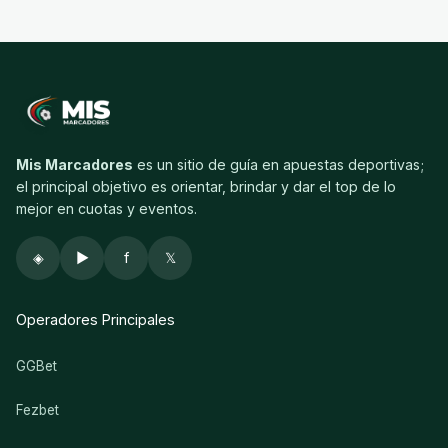
Mis Marcadores
es un sitio de guía en apuestas deportivas;
el principal objetivo es orientar, brindar y dar el top de lo
mejor en cuotas y eventos.
◈
▶
f
𝕏
Operadores Principales
GGBet
Fezbet