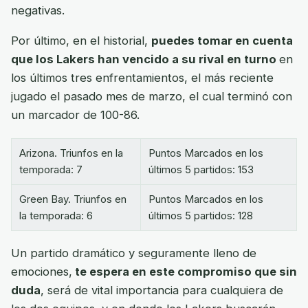
negativas.
Por último, en el historial,
puedes tomar en cuenta
que los Lakers han vencido a su rival en turno
en
los últimos tres enfrentamientos, el más reciente
jugado el pasado mes de marzo, el cual terminó con
un marcador de 100-86.
Arizona. Triunfos en la
Puntos Marcados en los
temporada: 7
últimos 5 partidos: 153
Green Bay. Triunfos en
Puntos Marcados en los
la temporada: 6
últimos 5 partidos: 128
Un partido dramático y seguramente lleno de
emociones,
te espera en este compromiso que sin
duda
, será de vital importancia para cualquiera de