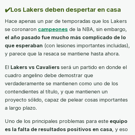
✔️Los Lakers deben despertar en casa
Hace apenas un par de temporadas que los Lakers
se coronaron
campeones
de la NBA, sin embargo,
el año pasado fue mucho más complicado de lo
que esperaban
(con lesiones importantes incluidas),
y parece que la resaca se mantiene hasta ahora.
El
Lakers vs Cavaliers
será un partido en donde el
cuadro angelino debe demostrar que
verdaderamente se mantienen como uno de los
contendientes al título, y que mantienen un
proyecto sólido, capaz de pelear cosas importantes
a largo plazo.
Uno de los principales problemas para este
equipo
es la falta de resultados positivos en casa
, y eso