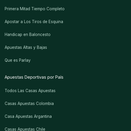
Primera Mitad Tiempo Completo
Apostar a Los Tiros de Esquina
Handicap en Baloncesto
Apuestas Altas y Bajas
Que es Parlay
Apuestas Deportivas por País
Todos Las Casas Apuestas
Casas Apuestas Colombia
Casa Apuestas Argantina
Casas Apuestas Chile