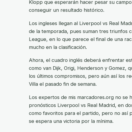
Klopp que esperarán hacer pesar su campo
conseguir un resultado histórico.
Los ingleses llegan al Liverpool vs Real Ma
de la temporada, pues suman tres triunfos 
League, en lo que parece el final de una rac
mucho en la clasificación.
Ahora, el cuadro inglés deberá enfrentar est
como van Dijk, Origi, Henderson y Gomez, q
los últimos compromisos, pero aún así los r
Villa el pasado fin de semana.
Los expertos de mis marcadores.org no se 
pronósticos Liverpool vs Real Madrid, en do
como favoritos para el partido, pero no así p
se espera una victoria por la mínima.