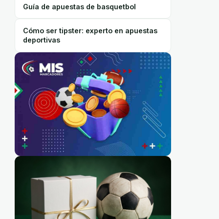
Guía de apuestas de basquetbol
Cómo ser tipster: experto en apuestas
deportivas