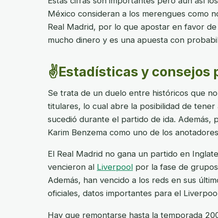
Estas cifras son importantes pero aún así lo
México consideran a los merengues como no 
Real Madrid, por lo que apostar en favor de 
mucho dinero y es una apuesta con probabil
✌️Estadísticas y consejos 
Se trata de un duelo entre históricos que n
titulares, lo cual abre la posibilidad de tene
sucedió durante el partido de ida. Además, 
Karim Benzema como uno de los anotadores
El Real Madrid no gana un partido en Ingla
vencieron al
Liverpool
por la fase de grupo
Además, han vencido a los reds en sus últi
oficiales, datos importantes para el Liverpoo
Hay que remontarse hasta la temporada 200