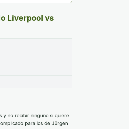
o Liverpool vs
 y no recibir ninguno si quiere
 complicado para los de Jürgen