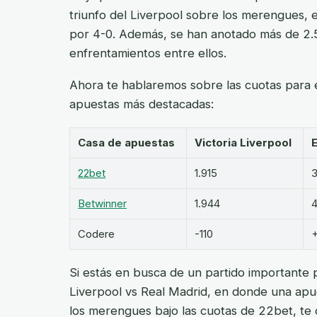
triunfo del Liverpool sobre los merengues,
por 4-0. Además, se han anotado más de 2.5
enfrentamientos entre ellos.
Ahora te hablaremos sobre las cuotas para e
apuestas más destacadas:
Casa de apuestas
Victoria Liverpool
22bet
1.915
3
Betwinner
1.944
4
Codere
-110
Si estás en busca de un partido importante p
Liverpool vs Real Madrid, en donde una ap
los merengues bajo las cuotas de 22bet, t