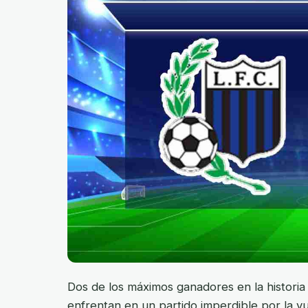
Dos de los máximos ganadores en la histori
enfrentan en un partido imperdible por la vue