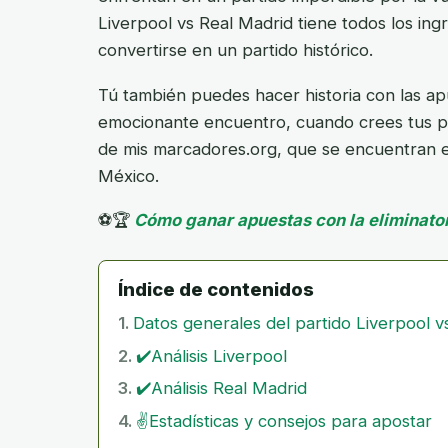
Liverpool vs Real Madrid tiene todos los ing
convertirse en un partido histórico.
Tú también puedes hacer historia con las a
emocionante encuentro, cuando crees tus pic
de mis marcadores.org, que se encuentran e
México.
⚽🏆
Cómo ganar apuestas con la eliminato
Índice de contenidos
Datos generales del partido Liverpool v
✔️Análisis Liverpool
✔️Análisis Real Madrid
✌️Estadísticas y consejos para apostar