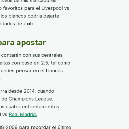
s sitios de mis marcadores
favoritos para el Liverpool vs
los blancos podría dejarte
idades de éxito.
para apostar
o contarán con sus centrales
r altas con base en 2.5, tal como
puedes pensar en el francés
.
terra desde 2014, cuando
s de Champions League.
mos cuatro enfrentamientos
l vs
Real Madrid.
8-2009 para recordar el último