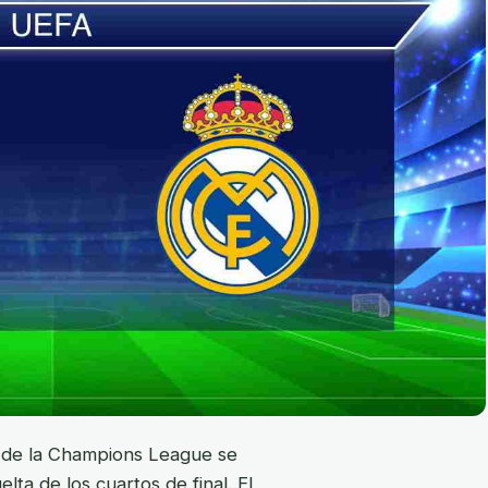
a de la Champions League se
lta de los cuartos de final. El