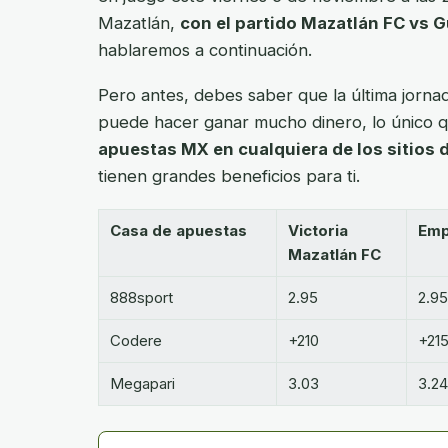
Mazatlán,
con el partido Mazatlán FC vs 
hablaremos a continuación.
Pero antes, debes saber que la última jorna
puede hacer ganar mucho dinero, lo único
apuestas MX en cualquiera de los sitios
tienen grandes beneficios para ti.
Casa de apuestas
Victoria
Emp
Mazatlán FC
888sport
2.95
2.9
Codere
+210
+21
Megapari
3.03
3.2