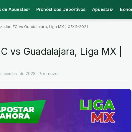
 de Apuestas
Pronósticos Deportivos
Apuestas
Bono
▾
▾
zatlán FC vs Guadalajara, Liga MX | 05/11-2021
C vs Guadalajara, Liga MX |
e diciembre de 2023
· Por renzo