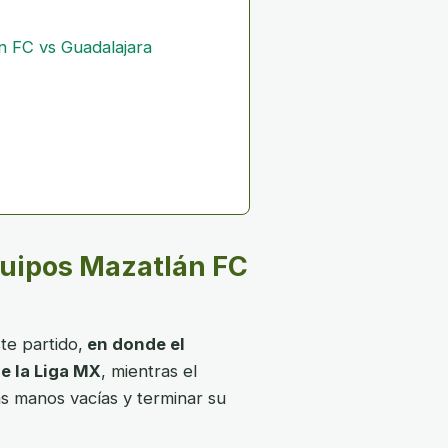
n FC vs Guadalajara
quipos Mazatlán FC
te partido,
en donde el
e la Liga MX
, mientras el
s manos vacías y terminar su