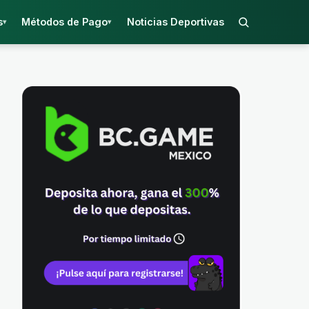
s
Métodos de Pago
Noticias Deportivas
▾
▾