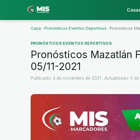
Casas
Casa
›
Pronósticos Eventos Deportivos
›
Pronósticos Ma
PRONÓSTICOS EVENTOS DEPORTIVOS
Pronósticos Mazatlán F
05/11-2021
Publicado: 4 de noviembre de 2021
· Actualizado: 5 d