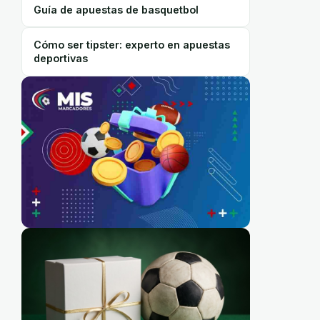
Guía de apuestas de basquetbol
Cómo ser tipster: experto en apuestas
deportivas