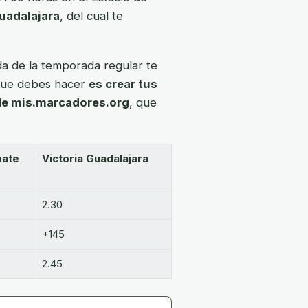
Guadalajara
, del cual te
da de la temporada regular te
 que debes hacer
es crear tus
 de mis.marcadores.org
, que
ate
Victoria Guadalajara
5
2.30
5
+145
4
2.45