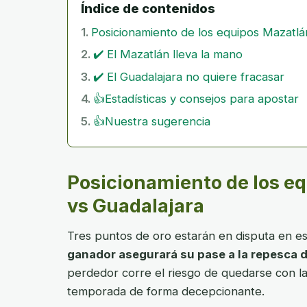
Índice de contenidos
Posicionamiento de los equipos Mazatlá
✔️ El Mazatlán lleva la mano
✔️ El Guadalajara no quiere fracasar
👍Estadísticas y consejos para apostar
👍Nuestra sugerencia
Posicionamiento de los e
vs Guadalajara
Tres puntos de oro estarán en disputa en es
ganador asegurará su pase a la repesca d
perdedor corre el riesgo de quedarse con la
temporada de forma decepcionante.