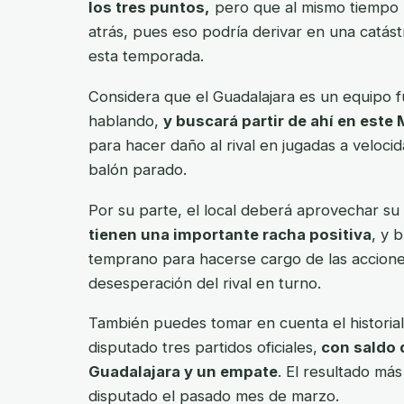
los tres puntos,
pero que al mismo tiempo
atrás, pues eso podría derivar en una catást
esta temporada.
Considera que el Guadalajara es un equipo 
hablando,
y buscará partir de ahí en este
para hacer daño al rival en jugadas a veloc
balón parado.
Por su parte, el local deberá aprovechar su
tienen una importante racha positiva
, y 
temprano para hacerse cargo de las acciones
desesperación del rival en turno.
También puedes tomar en cuenta el historia
disputado tres partidos oficiales,
con saldo d
Guadalajara y un empate
. El resultado más
disputado el pasado mes de marzo.