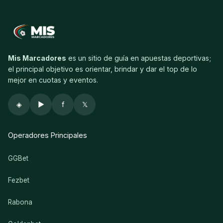
Mis Marcadores
es un sitio de guía en apuestas deportivas;
el principal objetivo es orientar, brindar y dar el top de lo
mejor en cuotas y eventos.
◈
▶
f
𝕏
Operadores Principales
GGBet
Fezbet
Rabona