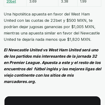
20bet
3.69
3.38
1.99
Una hipotética apuesta en favor del West Ham
United con las cuotas de 22bet y $500 MXN, te
podrían dejar jugosas ganancias por $1,005 MXN,
mientras una apuesta similar en favor del Newcastle
United te dejaría nada menos que $1,820 MXN.
El Newcastle United vs West Ham United será uno
de los partidos más interesantes de la jornada 32
en Premier League. Apuesta a este y el resto de los
encuentros del fútbol inglés y las mejores ligas del
viejo continente con los sitios de mis
marcadores.org.