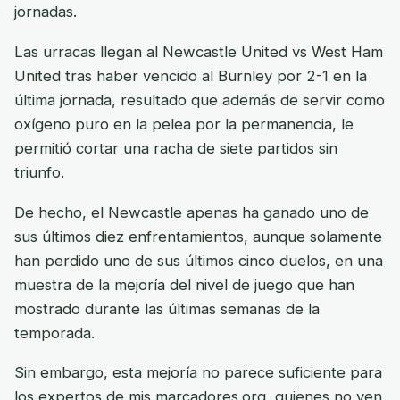
jornadas.
Las urracas llegan al Newcastle United vs West Ham
United tras haber vencido al Burnley por 2-1 en la
última jornada, resultado que además de servir como
oxígeno puro en la pelea por la permanencia, le
permitió cortar una racha de siete partidos sin
triunfo.
De hecho, el Newcastle apenas ha ganado uno de
sus últimos diez enfrentamientos, aunque solamente
han perdido uno de sus últimos cinco duelos, en una
muestra de la mejoría del nivel de juego que han
mostrado durante las últimas semanas de la
temporada.
Sin embargo, esta mejoría no parece suficiente para
los expertos de mis marcadores.org, quienes no ven