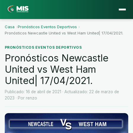
Casa
›
Pronósticos Eventos Deportivos
›
Pronósticos Newcastle United vs West Ham United| 17/04/2021.
PRONÓSTICOS EVENTOS DEPORTIVOS
Pronósticos Newcastle
United vs West Ham
United| 17/04/2021.
Publicado: 16 de abril de 2021
· Actualizado: 22 de marzo de
2023
· Por renzo