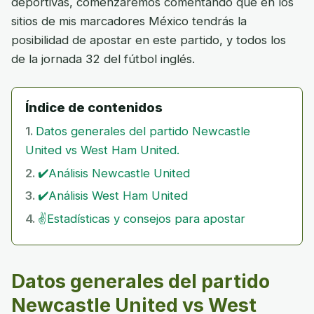
deportivas, comenzaremos comentando que en los
sitios de mis marcadores México tendrás la
posibilidad de apostar en este partido, y todos los
de la jornada 32 del fútbol inglés.
Índice de contenidos
Datos generales del partido Newcastle
United vs West Ham United.
✔️Análisis Newcastle United
✔️Análisis West Ham United
✌️Estadísticas y consejos para apostar
Datos generales del partido
Newcastle United vs West