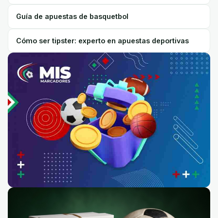
Guía de apuestas de basquetbol
Cómo ser tipster: experto en apuestas deportivas