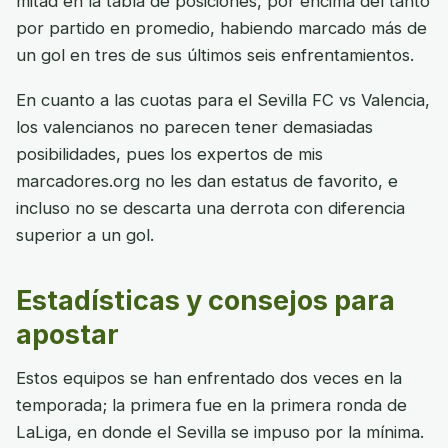
mitad en la tabla de posiciones, por encima del tanto
por partido en promedio, habiendo marcado más de
un gol en tres de sus últimos seis enfrentamientos.
En cuanto a las cuotas para el Sevilla FC vs Valencia,
los valencianos no parecen tener demasiadas
posibilidades, pues los expertos de mis
marcadores.org no les dan estatus de favorito, e
incluso no se descarta una derrota con diferencia
superior a un gol.
Estadísticas y consejos para
apostar
Estos equipos se han enfrentado dos veces en la
temporada; la primera fue en la primera ronda de
LaLiga, en donde el Sevilla se impuso por la mínima.