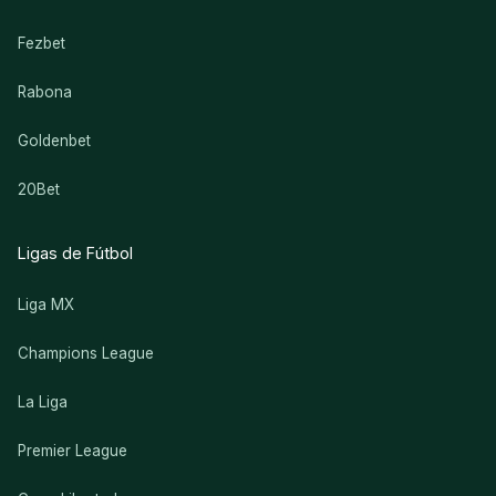
Fezbet
Rabona
Goldenbet
20Bet
Ligas de Fútbol
Liga MX
Champions League
La Liga
Premier League