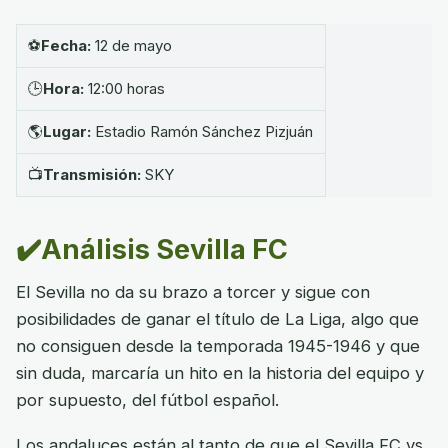
⚽
Fecha:
12 de mayo
🕒
Hora:
12:00 horas
🌎
Lugar:
Estadio Ramón Sánchez Pizjuán
📺
Transmisión:
SKY
✔️Análisis Sevilla FC
El Sevilla no da su brazo a torcer y sigue con
posibilidades de ganar el título de La Liga, algo que
no consiguen desde la temporada 1945-1946 y que
sin duda, marcaría un hito en la historia del equipo y
por supuesto, del fútbol español.
Los andaluces están al tanto de que el Sevilla FC vs