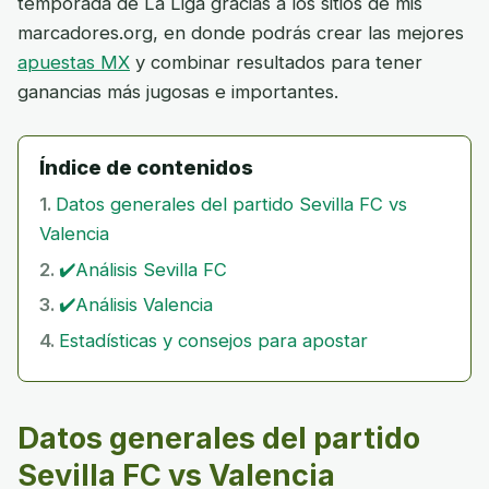
temporada de La Liga gracias a los sitios de mis
marcadores.org, en donde podrás crear las mejores
apuestas MX
y combinar resultados para tener
ganancias más jugosas e importantes.
Índice de contenidos
Datos generales del partido Sevilla FC vs
Valencia
✔️Análisis Sevilla FC
✔️Análisis Valencia
Estadísticas y consejos para apostar
Datos generales del partido
Sevilla FC vs Valencia