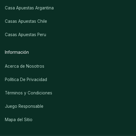
Casa Apuestas Argantina
Casas Apuestas Chile
Casas Apuestas Peru
Información
Acerca de Nosotros
Política De Privacidad
Términos y Condiciones
Juego Responsable
Mapa del Sitio