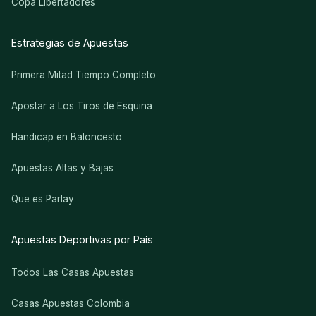
Copa Libertadores
Estrategias de Apuestas
Primera Mitad Tiempo Completo
Apostar a Los Tiros de Esquina
Handicap en Baloncesto
Apuestas Altas y Bajas
Que es Parlay
Apuestas Deportivas por País
Todos Las Casas Apuestas
Casas Apuestas Colombia