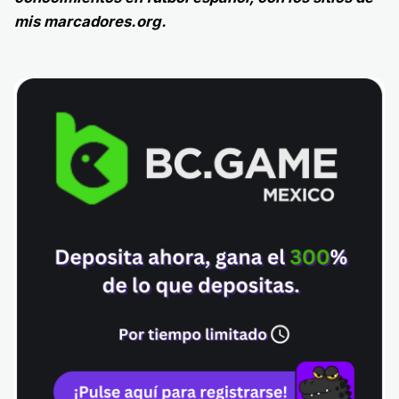
mis marcadores.org.