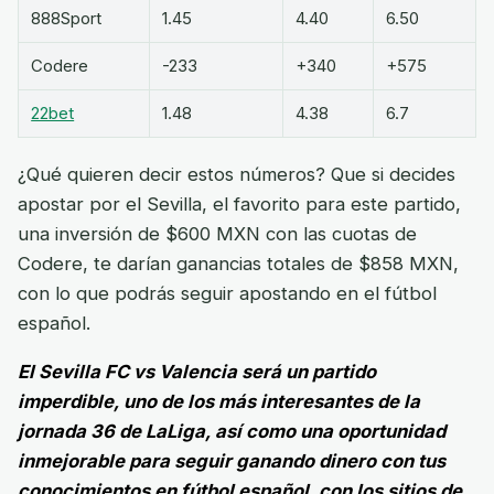
888Sport
1.45
4.40
6.50
Codere
-233
+340
+575
22bet
1.48
4.38
6.7
¿Qué quieren decir estos números? Que si decides
apostar por el Sevilla, el favorito para este partido,
una inversión de $600 MXN con las cuotas de
Codere, te darían ganancias totales de $858 MXN,
con lo que podrás seguir apostando en el fútbol
español.
El Sevilla FC vs Valencia será un partido
imperdible, uno de los más interesantes de la
jornada 36 de LaLiga, así como una oportunidad
inmejorable para seguir ganando dinero con tus
conocimientos en fútbol español, con los sitios de