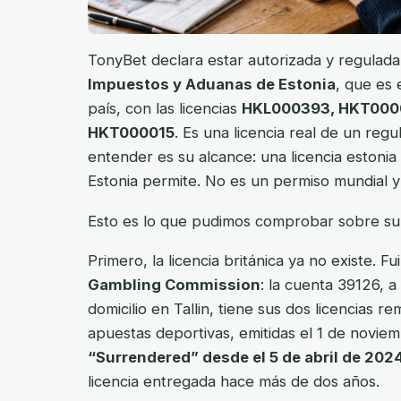
TonyBet declara estar autorizada y regulada
Impuestos y Aduanas de Estonia
, que es 
país, con las licencias
HKL000393, HKT000
HKT000015
. Es una licencia real de un reg
entender es su alcance: una licencia estonia
Estonia permite. No es un permiso mundial y
Esto es lo que pudimos comprobar sobre su s
Primero, la licencia británica ya no existe. F
Gambling Commission
: la cuenta 39126,
domicilio en Tallin, tiene sus dos licencias re
apuestas deportivas, emitidas el 1 de novie
“Surrendered” desde el 5 de abril de 202
licencia entregada hace más de dos años.