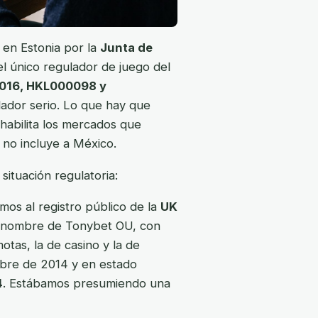
 en Estonia por la
Junta de
el único regulador de juego del
016, HKL000098 y
ulador serio. Lo que hay que
 habilita los mercados que
 no incluye a México.
ituación regulatoria:
uimos al registro público de la
UK
 a nombre de Tonybet OU, con
motas, la de casino y la de
mbre de 2014 y en estado
4
. Estábamos presumiendo una