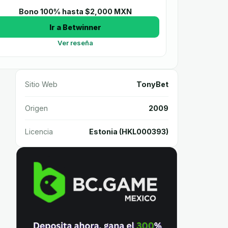
Bono 100% hasta $2,000 MXN
Ir a Betwinner
Ver reseña
Sitio Web
TonyBet
Origen
2009
Licencia
Estonia (HKL000393)