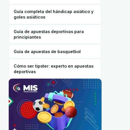
Guía completa del hándicap asiático y
goles asiáticos
Guía de apuestas deportivas para
principiantes
Guía de apuestas de basquetbol
Cómo ser tipster: experto en apuestas
deportivas