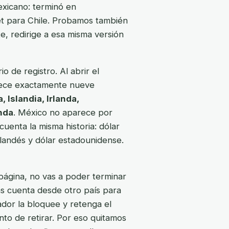
mexicano: terminó en
et para Chile. Probamos también
e, redirige a esa misma versión
io de registro. Al abrir el
rece exactamente nueve
, Islandia, Irlanda,
nda
. México no aparece por
cuenta la misma historia: dólar
landés y dólar estadounidense.
 página, no vas a poder terminar
ras cuenta desde otro país para
ador la bloquee y retenga el
nto de retirar. Por eso quitamos