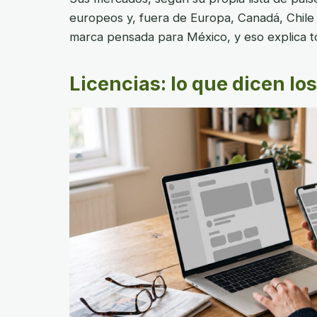
europeos y, fuera de Europa, Canadá, Chile
marca pensada para México, y eso explica t
Licencias: lo que dicen los