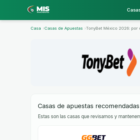
Casas
Casa
›
Casas de Apuestas
›
TonyBet México 2026: por
Casas de apuestas recomendadas
Estas son las casas que revisamos y mantenem