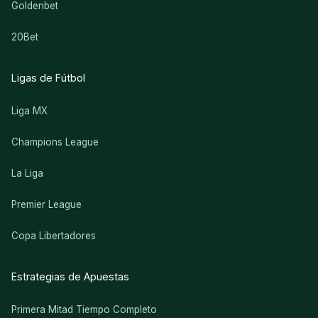
Goldenbet
20Bet
Ligas de Fútbol
Liga MX
Champions League
La Liga
Premier League
Copa Libertadores
Estrategias de Apuestas
Primera Mitad Tiempo Completo