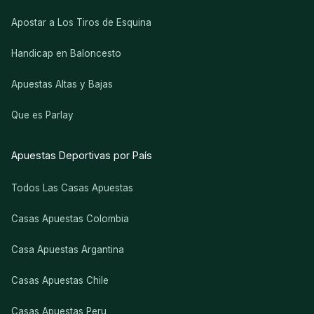
Apostar a Los Tiros de Esquina
Handicap en Baloncesto
Apuestas Altas y Bajas
Que es Parlay
Apuestas Deportivas por País
Todos Las Casas Apuestas
Casas Apuestas Colombia
Casa Apuestas Argantina
Casas Apuestas Chile
Casas Apuestas Peru