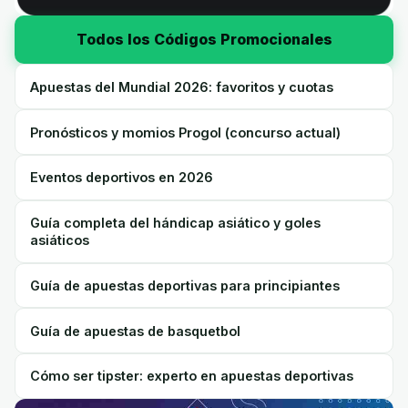
Todos los Códigos Promocionales
Apuestas del Mundial 2026: favoritos y cuotas
Pronósticos y momios Progol (concurso actual)
Eventos deportivos en 2026
Guía completa del hándicap asiático y goles
asiáticos
Guía de apuestas deportivas para principiantes
Guía de apuestas de basquetbol
Cómo ser tipster: experto en apuestas deportivas