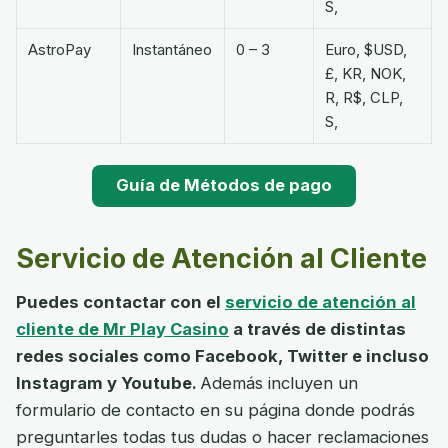
S,
AstroPay
Instantáneo
0 – 3
Euro, $USD,
£, KR, NOK,
R, R$, CLP,
S,
Guía de Métodos de pago
Servicio de Atención al Cliente
Puedes contactar con el
servicio de atención al
cliente de Mr Play Casino
a través de distintas
redes sociales como Facebook, Twitter e incluso
Instagram y Youtube.
Además incluyen un
formulario de contacto en su página donde podrás
preguntarles todas tus dudas o hacer reclamaciones