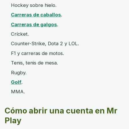
Hockey sobre hielo.
Carreras de caballos
.
Carreras de galgos
.
Crícket.
Counter-Strike, Dota 2 y LOL.
F1 y carreras de motos.
Tenis, tenis de mesa.
Rugby.
Golf
.
MMA.
Cómo abrir una cuenta en Mr
Play