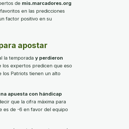
xpertos de
mis.marcadores.org
favoritos en las predicciones
n factor positivo en su
 para apostar
al la temporada
y perdieron
e los expertos predicen que eso
los Patriots tienen un alto
una apuesta con hándicap
ecir que la cifra máxima para
e es de -6 en favor del equipo