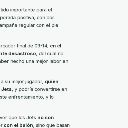
tido importante para el
orada positiva, con dos
campaña regular con el pie
rcador final de 09-14,
en el
ente desastroso
, del cual no
aber hecho una mejor labor en
 a su mejor jugador,
quien
 Jets
, y podría convertirse en
ste enfrentamiento, y lo
ver que los Jets
no son
r con el balón
, sino que basan