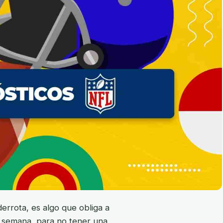
rrota, es algo que obliga a
a semana, para no tener una