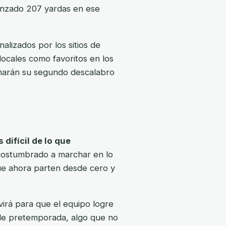
canzado 207 yardas en ese
alizados por los sitios de
 locales como favoritos en los
arán su segundo descalabro
difícil de lo que
costumbrado a marchar en lo
ue ahora parten desde cero y
irá para que el equipo logre
 de pretemporada, algo que no