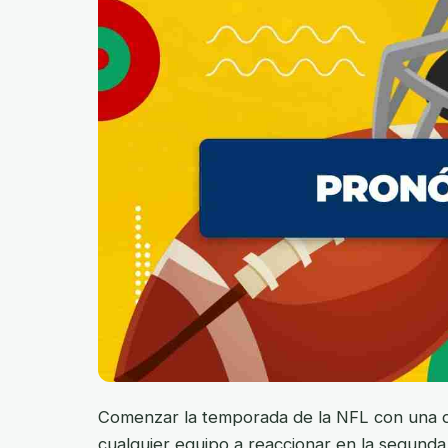
Comenzar la temporada de la NFL con una de
cualquier equipo a reaccionar en la segund