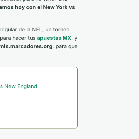
remos hoy con el New York vs
regular de la NFL, un torneo
 para hacer tus
apuestas MX
, y
mis.marcadores.org
, para que
 vs New England