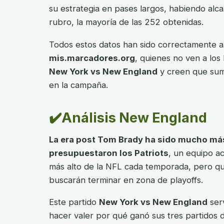
su estrategia en pases largos, habiendo al
rubro, la mayoría de las 252 obtenidas.
Todos estos datos han sido correctamente an
mis.marcadores.org
, quienes no ven a los
New York vs New England
y creen que sum
en la campaña.
✔️Análisis New England
La era post Tom Brady ha sido mucho más 
presupuestaron los Patriots
, un equipo a
más alto de la NFL cada temporada, pero q
buscarán terminar en zona de playoffs.
Este partido
New York vs New England
serv
hacer valer por qué ganó sus tres partidos