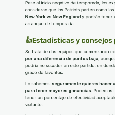
Pese al inicio negativo de temporada, los e
consideran que los Patriots parten como los 
New York vs New England
y podrán tener u
arranque de temporada.
👍Estadísticas y consejos
Se trata de dos equipos que comenzaron m
por una diferencia de puntos baja
, aunqu
podría no suceder en este partido, en donde 
grado de favoritos.
Lo sabemos,
seguramente quieres hacer 
para tener mayores ganancias
. Podemos d
tener un porcentaje de efectividad aceptabl
visitante.