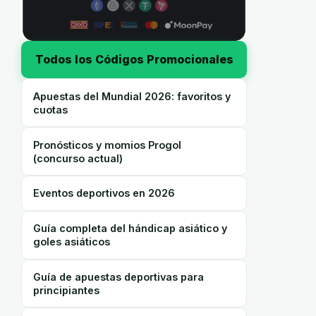
Todos los Códigos Promocionales
Apuestas del Mundial 2026: favoritos y
cuotas
Pronósticos y momios Progol
(concurso actual)
Eventos deportivos en 2026
Guía completa del hándicap asiático y
goles asiáticos
Guía de apuestas deportivas para
principiantes