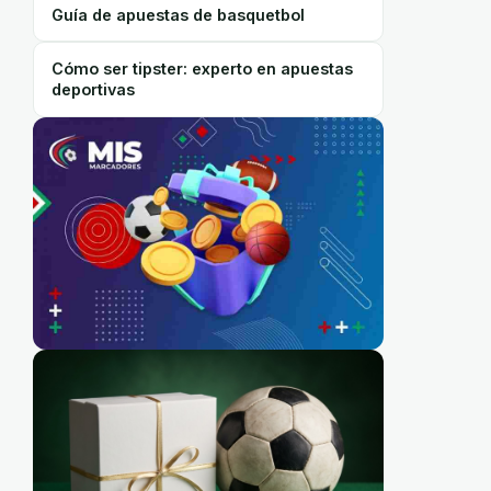
Guía de apuestas de basquetbol
Cómo ser tipster: experto en apuestas
deportivas