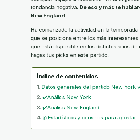
tendencia negativa.
De eso y más te habla
New England.
Ha comenzado la actividad en la temporada 
que se posiciona entre los más interesantes
que está disponible en los distintos sitios de
hagas tus picks en este partido.
Índice de contenidos
Datos generales del partido New York
✔️Análisis New York
✔️Análisis New England
👍Estadísticas y consejos para apostar