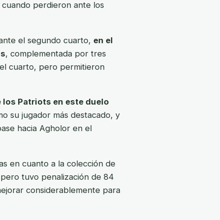
, cuando perdieron ante los
rante el segundo cuarto,
en el
os
, complementada por tres
el cuarto, pero permitieron
 los Patriots en este duelo
mo su jugador más destacado, y
ase hacia Agholor en el
s en cuanto a la colección de
 pero tuvo penalización de 84
mejorar considerablemente para